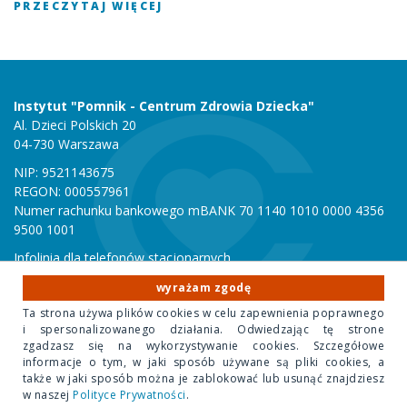
PRZECZYTAJ WIĘCEJ
Instytut "Pomnik - Centrum Zdrowia Dziecka"
Al. Dzieci Polskich 20
04-730 Warszawa
NIP: 9521143675
REGON: 000557961
Numer rachunku bankowego mBANK 70 1140 1010 0000 4356
9500 1001
Infolinia dla telefonów stacjonarnych
801 051 000
wyrażam zgodę
Infolinia dla telefonów komórkowych
Ta strona używa plików cookies w celu zapewnienia poprawnego
22 815 10 00
i spersonalizowanego działania. Odwiedzając tę strone
zgadzasz się na wykorzystywanie cookies. Szczegółowe
informacje o tym, w jaki sposób używane są pliki cookies, a
Copyright 2020 Instytut "Pomnik Centrum Zdrowia Dziecka"
także w jaki sposób można je zablokować lub usunąć znajdziesz
w naszej
Polityce Prywatności
.
Design Park
- projektowanie stron internetowych