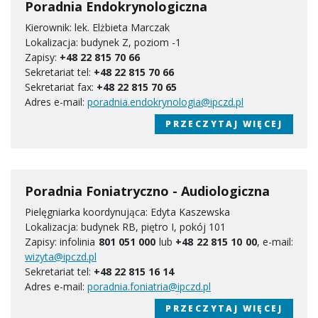
Poradnia Endokrynologiczna
Kierownik: lek. Elżbieta Marczak
Lokalizacja: budynek Z, poziom -1
Zapisy:
+48 22 815 70 66
Sekretariat tel:
+48 22 815 70 66
Sekretariat fax:
+48 22 815 70 65
Adres e-mail:
poradnia.endokrynologia@ipczd.pl
PRZECZYTAJ WIĘCEJ
Poradnia Foniatryczno - Audiologiczna
Pielęgniarka koordynująca: Edyta Kaszewska
Lokalizacja: budynek RB, piętro I, pokój 101
Zapisy: infolinia
801 051 000
lub
+48 22 815 10 00
, e-mail:
wizyta@ipczd.pl
Sekretariat tel:
+48 22 815 16 14
Adres e-mail:
poradnia.foniatria@ipczd.pl
PRZECZYTAJ WIĘCEJ