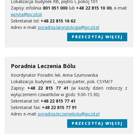
Lokalizacja: budynek RB, piętro I, pokój 101
Zapisy: infolinia
801 051 000
lub
+48 22 815 10 00
, e-mail:
wizyta@ipczd.pl
Sekretariat tel:
+48 22 815 16 62
Adres e-mail:
poradnia.laryngologia@ipczd.pl
PRZECZYTAJ WIĘCEJ
Poradnia Leczenia Bólu
Koordynator Poradni: lek. Anna Szumowska
Lokalizacja: budynek L, wysoki parter, pok. CSYM/7
Zapisy:
+48 22 815 77 41
(w każdy dzień roboczy z
wyłączeniem czwartków w godz. 9.00-15.30)
Sekretariat tel:
+48 22 815 77 41
Sekretariat fax:
+48 22 815 77 91
Adres e-mail:
poradnia.leczeniebolu@ipczd.pl
PRZECZYTAJ WIĘCEJ