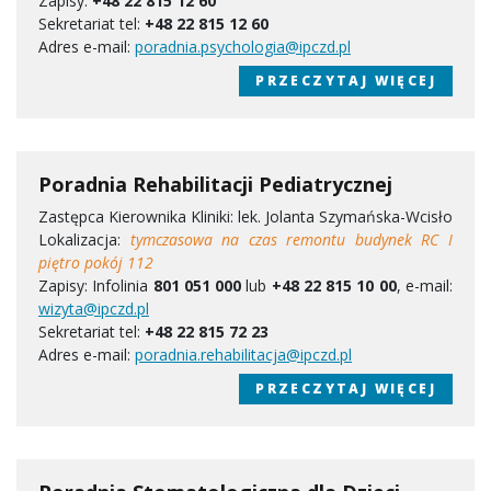
Zapisy:
+48 22 815 12 60
Sekretariat tel:
+48 22 815 12 60
Adres e-mail:
poradnia.psychologia@ipczd.pl
PRZECZYTAJ WIĘCEJ
Poradnia Rehabilitacji Pediatrycznej
Zastępca Kierownika Kliniki: lek. Jolanta Szymańska-Wcisło
Lokalizacja:
tymczasowa na czas remontu budynek RC I
piętro pokój 112
Zapisy: Infolinia
801 051 000
lub
+48 22 815 10 00
, e-mail:
wizyta@ipczd.pl
Sekretariat tel:
+48 22 815 72 23
Adres e-mail:
poradnia.rehabilitacja@ipczd.pl
PRZECZYTAJ WIĘCEJ