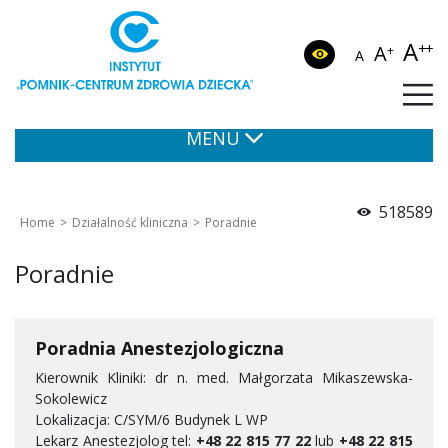
A
++
A
+
A
MENU
518589
Home
Działalność kliniczna
Poradnie
Poradnie
Poradnia Anestezjologiczna
Kierownik Kliniki: dr n. med. Małgorzata Mikaszewska-
Sokolewicz
Lokalizacja: C/SYM/6 Budynek L WP
Lekarz Anestezjolog tel:
+48 22 815 77 22
lub
+48 22 815