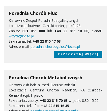
Poradnia Chorób Płuc
Kierownik: Zespół Poradni Specjalistycznych
Lokalizacja: budynek C, niski parter, pokój 28
Zapisy:
801 051 000
lub
+48 22 815 10 00
, e-mail:
wizyta@ipczd.pl
Sekretariat tel:
+48 22 815 17 03
Adres e-mail:
poradnia.chorobypluc@ipczd.pl
PRZECZYTAJ WIĘCEJ
Poradnia Chorób Metabolicznych
Kierownik: dr hab. n. med. Dariusz Rokicki
Lokalizacja: Centrum Chorób Rzadkich, RA (Ośrodek
Rehabilitacji), I piętro
Sekretariat, zapisy:
+48 22 815 70 63
w godz. 8.30-15.00
Sekretariat tel. i fax:
+48 22 815 16 45
Adres e-mail:
poradnia.metabolizm@ipczd.pl