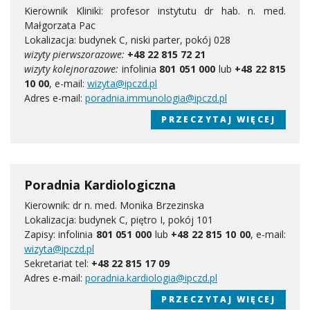
Kierownik Kliniki: profesor instytutu dr hab. n. med.
Małgorzata Pac
Lokalizacja: budynek C, niski parter, pokój 028
wizyty pierwszorazowe:
+48 22 815 72 21
wizyty kolejnorazowe:
infolinia
801 051 000
lub
+48 22 815
10 00
, e-mail:
wizyta@ipczd.pl
Adres e-mail:
poradnia.immunologia@ipczd.pl
PRZECZYTAJ WIĘCEJ
Poradnia Kardiologiczna
Kierownik: dr n. med. Monika Brzezinska
Lokalizacja: budynek C, piętro I, pokój 101
Zapisy: infolinia
801 051 000
lub
+48 22 815 10 00
, e-mail:
wizyta@ipczd.pl
Sekretariat tel:
+48 22 815 17 09
Adres e-mail:
poradnia.kardiologia@ipczd.pl
PRZECZYTAJ WIĘCEJ