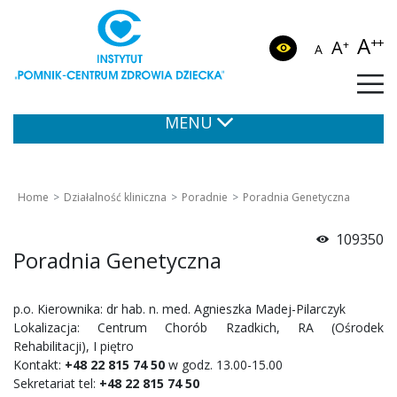
A
++
A
+
A
MENU
Home
Działalność kliniczna
Poradnie
Poradnia Genetyczna
109350
Poradnia Genetyczna
p.o. Kierownika: dr hab. n. med. Agnieszka Madej-Pilarczyk
Lokalizacja: Centrum Chorób Rzadkich, RA (Ośrodek
Rehabilitacji), I piętro
Kontakt:
+48 22 815 74 50
w godz. 13.00-15.00
Sekretariat tel:
+48 22 815 74 50