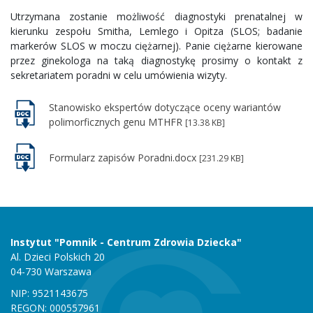
Utrzymana zostanie możliwość diagnostyki prenatalnej w
kierunku zespołu Smitha, Lemlego i Opitza (SLOS; badanie
markerów SLOS w moczu ciężarnej). Panie ciężarne kierowane
przez ginekologa na taką diagnostykę prosimy o kontakt z
sekretariatem poradni w celu umówienia wizyty.
Stanowisko ekspertów dotyczące oceny wariantów
polimorficznych genu MTHFR
[13.38 KB]
Formularz zapisów Poradni.docx
[231.29 KB]
Instytut "Pomnik - Centrum Zdrowia Dziecka"
Al. Dzieci Polskich 20
04-730 Warszawa
NIP: 9521143675
REGON: 000557961