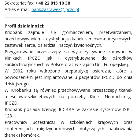
Sekretariat fax:
+48 22 815 10 38
Adres e-mail:
bank.zastawek@ipczd.pl
Profil działalności:
Kriobank zajmuje się gromadzeniem, przetwarzaniem,
przechowywaniem i dystrybucją tkanek sercowo-naczyniowych:
zastawek serca, osierdzia i naczyń krwionośnych.
Przygotowane przeszczepy są wykorzystywane zarówno w
Klinikach IPCZD jak i dystrybuowane do ośrodków
kardiochirurgicznych w Polsce oraz w krajach Unii Europejskiej.
W 2002 roku wdrożono preparatykę osierdzia, które z
powodzeniem jest implantowane u pacjentów IPCZD do dnia
dzisiejszego.
W Kriobanku są również przechowywane przeszczepy tkanek
mięśniowo-szkieletowych na potrzeby Kliniki Neurochirurgii
IPCZD.
Kriobank posiada licencję ICCBBA w zakresie systemów ISBT
128.
Pracownicy uczestniczą w szkoleniach krajowych oraz
konferencjach międzynarodowych dotyczących bankowania
tkanek i komórek.