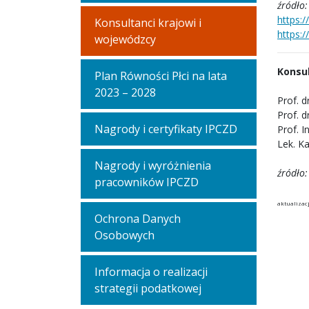
źródło:
https:
Konsultanci krajowi i
https:
wojewódzcy
Konsu
Plan Równości Płci na lata
2023 – 2028
Prof. 
Prof. 
Nagrody i certyfikaty IPCZD
Prof. I
Lek. K
Nagrody i wyróżnienia
źródło:
pracowników IPCZD
aktualizacj
Ochrona Danych
Osobowych
Informacja o realizacji
strategii podatkowej