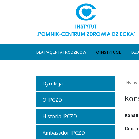
DLA PACJENTA I RODZICÓW
O INSTYTUCIE
DZI
Home
Dyrekcja
Kons
O IPCZD
Konsul
Historia IPCZD
Dr n. m
Ambasador IPCZD