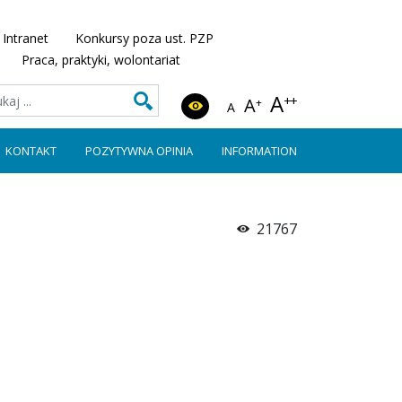
Intranet
Konkursy poza ust. PZP
Praca, praktyki, wolontariat
A
++
A
+
A
KONTAKT
POZYTYWNA OPINIA
INFORMATION
21767