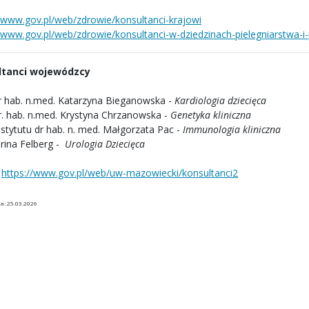
//www.gov.pl/web/zdrowie/konsultanci-krajowi
//www.gov.pl/web/zdrowie/konsultanci-w-dziedzinach-pielegniarstwa-i
ltanci wojewódzcy
dr hab. n.med. Katarzyna Bieganowska -
Kardiologia dziecięca
dr. hab. n.med. Krystyna Chrzanowska -
Genetyka kliniczna
nstytutu dr hab. n. med. Małgorzata Pac -
Immunologia kliniczna
arina Felberg -
Urologia Dziecięca
https://www.gov.pl/web/uw-mazowiecki/konsultanci2
a: 25.03.2026