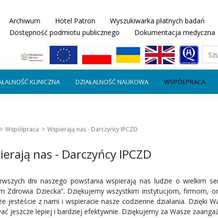
Archiwum
Hotel Patron
Wyszukiwarka płatnych badań
Dostępność podmiotu publicznego
Dokumentacja medyczna
AŁALNOŚĆ KLINICZNA
DZIAŁALNOŚĆ NAUKOWA
WSPÓŁPRACA
Współpraca
Wspierają nas - Darczyńcy IPCZD
ierają nas - Darczyńcy IPCZD
rwszych dni naszego powstania wspierają nas ludzie o wielkim s
m Zdrowia Dziecka”. Dziękujemy wszystkim instytucjom, firmom,
 że jesteście z nami i wspieracie nasze codzienne działania. Dzięki
ać jeszcze lepiej i bardziej efektywnie. Dziękujemy za Wasze zaanga