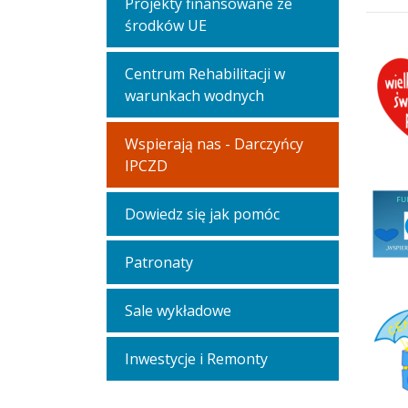
Projekty finansowane ze
środków UE
Centrum Rehabilitacji w
warunkach wodnych
Wspierają nas - Darczyńcy
IPCZD
Dowiedz się jak pomóc
Patronaty
Sale wykładowe
Inwestycje i Remonty