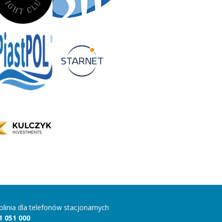
folinia dla telefonów stacjonarnych
1 051 000