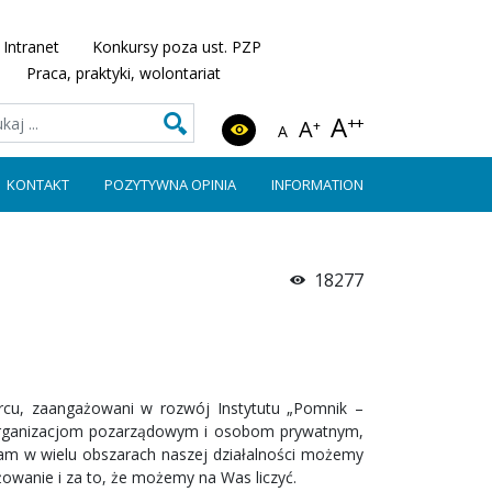
Intranet
Konkursy poza ust. PZP
Praca, praktyki, wolontariat
A
++
A
+
A
KONTAKT
POZYTYWNA OPINIA
INFORMATION
18277
ercu, zaangażowani w rozwój Instytutu „Pomnik –
 organizacjom pozarządowym i osobom prywatnym,
 Wam w wielu obszarach naszej działalności możemy
żowanie i za to, że możemy na Was liczyć.