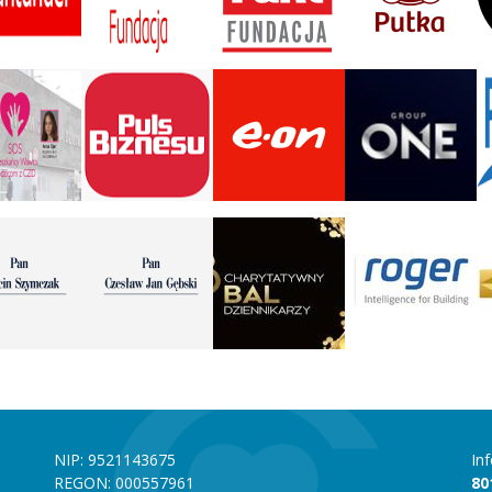
NIP: 9521143675
In
REGON: 000557961
80