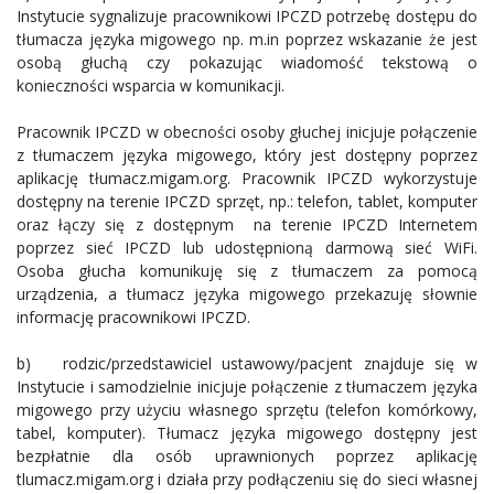
Instytucie sygnalizuje pracownikowi IPCZD potrzebę dostępu do
tłumacza języka migowego np. m.in poprzez wskazanie że jest
osobą głuchą czy pokazując wiadomość tekstową o
konieczności wsparcia w komunikacji.
Pracownik IPCZD w obecności osoby głuchej inicjuje połączenie
z tłumaczem języka migowego, który jest dostępny poprzez
aplikację tłumacz.migam.org. Pracownik IPCZD wykorzystuje
dostępny na terenie IPCZD sprzęt, np.: telefon, tablet, komputer
oraz łączy się z dostępnym na terenie IPCZD Internetem
poprzez sieć IPCZD lub udostępnioną darmową sieć WiFi.
Osoba głucha komunikuję się z tłumaczem za pomocą
urządzenia, a tłumacz języka migowego przekazuję słownie
informację pracownikowi IPCZD.
b) rodzic/przedstawiciel ustawowy/pacjent znajduje się w
Instytucie i samodzielnie inicjuje połączenie z tłumaczem języka
migowego przy użyciu własnego sprzętu (telefon komórkowy,
tabel, komputer). Tłumacz języka migowego dostępny jest
bezpłatnie dla osób uprawnionych poprzez aplikację
tlumacz.migam.org i działa przy podłączeniu się do sieci własnej