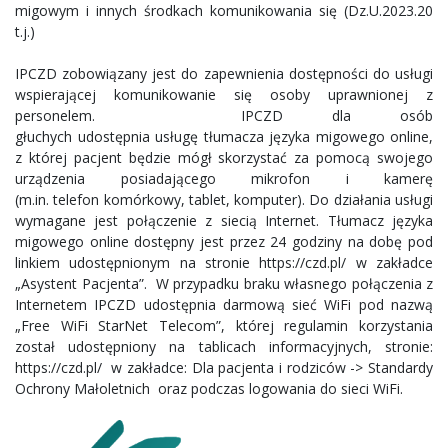
migowym i innych środkach komunikowania się (Dz.U.2023.20
t.j.)
IPCZD zobowiązany jest do zapewnienia dostępności do usługi
wspierającej komunikowanie się osoby uprawnionej z
personelem. IPCZD dla osób
głuchych udostępnia usługę tłumacza języka migowego online,
z której pacjent będzie mógł skorzystać za pomocą swojego
urządzenia posiadającego mikrofon i kamerę
(m.in. telefon komórkowy, tablet, komputer). Do działania usługi
wymagane jest połączenie z siecią Internet. Tłumacz języka
migowego online dostępny jest przez 24 godziny na dobę pod
linkiem udostępnionym na stronie https://czd.pl/ w zakładce
„Asystent Pacjenta”. W przypadku braku własnego połączenia z
Internetem IPCZD udostępnia darmową sieć WiFi pod nazwą
„Free WiFi StarNet Telecom”, której regulamin korzystania
został udostępniony na tablicach informacyjnych, stronie:
https://czd.pl/ w zakładce: Dla pacjenta i rodziców -> Standardy
Ochrony Małoletnich oraz podczas logowania do sieci WiFi.