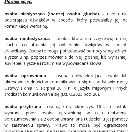
Słownik pojęć:
osoba niesłysząca (inaczej osoba głucha)
– osoba nie
odbierająca dźwięków w sposób, który pozwalałby jej na
komunikację werbalną.
osoba niedosłysząca
- osoba, która ma częściową utratę
słuchu, co utrudnia jej odbieranie dźwięków w sposób
prawidłowy. Osoby te mogą potrzebować pomocy w wyraźnym
słyszeniu np. poprzez mówienie do niej głośniej lub wyraźniej,
aby lepiej słyszała i rozumiała wypowiadane słowa.
osoba uprawniona
– osoba doświadczająca trwale lub
okresowo trudności w komunikowaniu się na podstawie mocy
Ustawy z dnia 19 sierpnia 2011 r. o języku migowym i innych
środkach komunikowania się (Dz. U.2023 poz. 20).
osoba przybrana
- osoba, która ukończyła 16 lat i została
wybrana przez osobę uprawnioną w celu ułatwienia
porozumiewania się z osobą uprawnioną i udzieleniu jej pomocy
w załatwieniu sprawy. Prawo to może być ograniczone
wyłącznie ze względu na zasady określone w przepisach ustawy