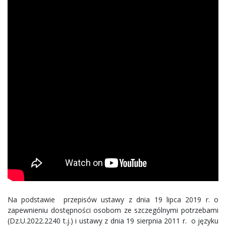
Na podstawie przepisów ustawy z dnia 19 lipca 2019 r. o
zapewnieniu dostępności osobom ze szczególnymi potrzebami
(Dz.U.2022.2240 t.j.) i ustawy z dnia 19 sierpnia 2011 r. o języku