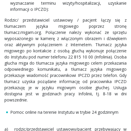
wyznaczanie terminu wizyty/hospitalizacji, uzyskanie
informacji o IPCZD):
Rodzic/ przedstawiciel ustawowy / pacjent łączy się z
tłumaczem języka migowego poprzez stronę
tłumacz.migam.org. Połączenie należy wykonać ze sprzętu
wyposażonego w kamerę z włączonym obrazem i dźwiękiem
oraz aktywnym połączeniem z Internetem. Tłumacz języka
migowego po kontakcie z osobą głuchą wykonuje połączenie
do Instytutu pod numer telefonu 22 815 10 00 (Infolinia). Osoba
głucha miga do tłumacza języka migowego celem przekazania
odpowiedniego komunikatu, a tłumacz języka migowego
przekazuje wiadomość pracownikowi IPCZD przez telefon. Gdy
tłumacz uzyska pożądane informację od pracownika IPCZD
przekazuję je w języku migowym osobie głuchej. Usługa
dostępna jest w godzinach pracy Infolinii, tj. 8-18 w dni
powszednie.
Pomoc online na terenie Instytutu w trybie 24 godzinnym
a) rodzic/przedstawiciel ustawowy/pacjent przebywający w