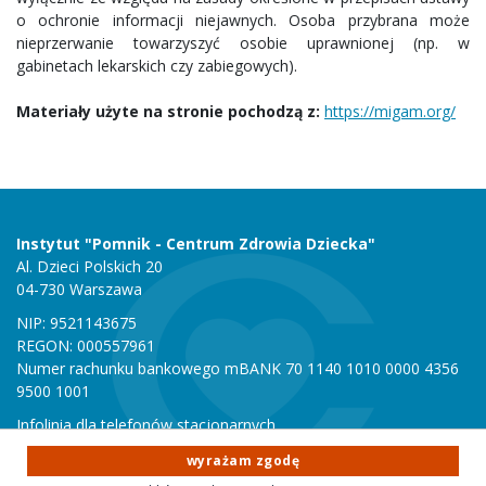
o ochronie informacji niejawnych. Osoba przybrana może
nieprzerwanie towarzyszyć osobie uprawnionej (np. w
gabinetach lekarskich czy zabiegowych).
Materiały użyte na stronie pochodzą z:
https://migam.org/
Instytut "Pomnik - Centrum Zdrowia Dziecka"
Al. Dzieci Polskich 20
04-730 Warszawa
NIP: 9521143675
REGON: 000557961
Numer rachunku bankowego mBANK 70 1140 1010 0000 4356
9500 1001
Infolinia dla telefonów stacjonarnych
801 051 000
wyrażam zgodę
Infolinia dla telefonów komórkowych