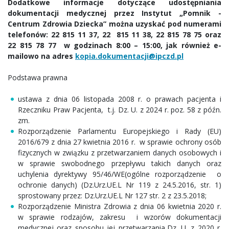
Dodatkowe informacje dotyczące udostępniania
dokumentacji medycznej przez Instytut „Pomnik -
Centrum Zdrowia Dziecka” można uzyskać pod numerami
telefonów: 22 815 11 37, 22 815 11 38, 22 815 78 75 oraz
22 815 78 77 w godzinach 8:00 – 15:00, jak również e-
mailowo na adres
kopia.dokumentacji@ipczd.pl
Podstawa prawna
ustawa z dnia 06 listopada 2008 r. o prawach pacjenta i
Rzeczniku Praw Pacjenta, t.j. Dz. U. z 2024 r. poz. 58 z późn.
zm.
Rozporządzenie Parlamentu Europejskiego i Rady (EU)
2016/679 z dnia 27 kwietnia 2016 r. w sprawie ochrony osób
fizycznych w związku z przetwarzaniem danych osobowych i
w sprawie swobodnego przepływu takich danych oraz
uchylenia dyrektywy 95/46/WE(ogólne rozporządzenie o
ochronie danych) (Dz.Urz.UE.L Nr 119 z 24.5.2016, str. 1)
sprostowany przez: Dz.Urz.UE.L Nr 127 str. 2 z 23.5.2018;
Rozporządzenie Ministra Zdrowia z dnia 06 kwietnia 2020 r.
w sprawie rodzajów, zakresu i wzorów dokumentacji
medycznej oraz sposobu jej przetwarzania,Dz. U. z 2020 r.