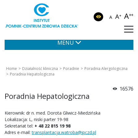
A
++
A
+
A
MENU
Home
Działalność kliniczna
Poradnie
Poradnia Alergologiczna
Poradnia Hepatologiczna
16576
Poradnia Hepatologiczna
Kierownik: dr n. med. Dorota Gliwicz-Miedzińska
Lokalizacja: L, niski parter 19-98
Sekretariat tel:
+ 48 22 815 19 98
Adres e-mail:
transplantacja.watroba@ipczd.pl