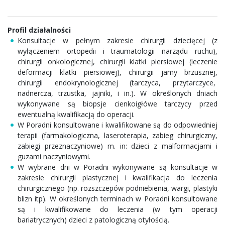
Profil działalności
Konsultacje w pełnym zakresie chirurgii dziecięcej (z
wyłączeniem ortopedii i traumatologii narządu ruchu),
chirurgii onkologicznej, chirurgii klatki piersiowej (leczenie
deformacji klatki piersiowej), chirurgii jamy brzusznej,
chirurgii endokrynologicznej (tarczyca, przytarczyce,
nadnercza, trzustka, jajniki, i in.). W określonych dniach
wykonywane są biopsje cienkoigłówe tarczycy przed
ewentualną kwalifikacją do operacji.
W Poradni konsultowane i kwalifikowane są do odpowiedniej
terapii (farmakologiczna, laseroterapia, zabieg chirurgiczny,
zabiegi przeznaczyniowe) m. in: dzieci z malformacjami i
guzami naczyniowymi.
W wybrane dni w Poradni wykonywane są konsultacje w
zakresie chirurgii plastycznej i kwalifikacja do leczenia
chirurgicznego (np. rozszczepów podniebienia, wargi, plastyki
blizn itp). W określonych terminach w Poradni konsultowane
są i kwalifikowane do leczenia (w tym operacji
bariatrycznych) dzieci z patologiczną otyłością.