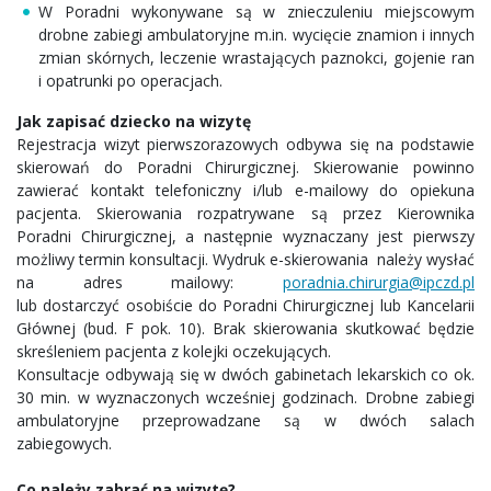
W Poradni wykonywane są w znieczuleniu miejscowym
drobne zabiegi ambulatoryjne m.in. wycięcie znamion i innych
zmian skórnych, leczenie wrastających paznokci, gojenie ran
i opatrunki po operacjach.
Jak zapisać dziecko na wizytę
Rejestracja wizyt pierwszorazowych odbywa się na podstawie
skierowań do Poradni Chirurgicznej. Skierowanie powinno
zawierać kontakt telefoniczny i/lub e-mailowy do opiekuna
pacjenta. Skierowania rozpatrywane są przez Kierownika
Poradni Chirurgicznej, a następnie wyznaczany jest pierwszy
możliwy termin konsultacji. Wydruk e-skierowania należy wysłać
na adres mailowy:
poradnia.chirurgia@ipczd.pl
lub dostarczyć osobiście do Poradni Chirurgicznej lub Kancelarii
Głównej (bud. F pok. 10). Brak skierowania skutkować będzie
skreśleniem pacjenta z kolejki oczekujących.
Konsultacje odbywają się w dwóch gabinetach lekarskich co ok.
30 min. w wyznaczonych wcześniej godzinach. Drobne zabiegi
ambulatoryjne przeprowadzane są w dwóch salach
zabiegowych.
Co należy zabrać na wizytę?