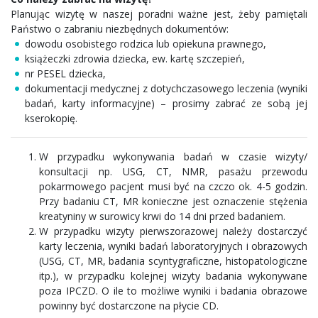
Planując wizytę w naszej poradni ważne jest, żeby pamiętali
Państwo o zabraniu niezbędnych dokumentów:
dowodu osobistego rodzica lub opiekuna prawnego,
książeczki zdrowia dziecka, ew. kartę szczepień,
nr PESEL dziecka,
dokumentacji medycznej z dotychczasowego leczenia (wyniki
badań, karty informacyjne) – prosimy zabrać ze sobą jej
kserokopię.
W przypadku wykonywania badań w czasie wizyty/
konsultacji np. USG, CT, NMR, pasażu przewodu
pokarmowego pacjent musi być na czczo ok. 4-5 godzin.
Przy badaniu CT, MR konieczne jest oznaczenie stężenia
kreatyniny w surowicy krwi do 14 dni przed badaniem.
W przypadku wizyty pierwszorazowej należy dostarczyć
karty leczenia, wyniki badań laboratoryjnych i obrazowych
(USG, CT, MR, badania scyntygraficzne, histopatologiczne
itp.), w przypadku kolejnej wizyty badania wykonywane
poza IPCZD. O ile to możliwe wyniki i badania obrazowe
powinny być dostarczone na płycie CD.