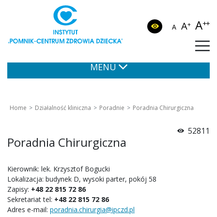
A
++
A
+
A
MENU
Home
Działalność kliniczna
Poradnie
Poradnia Chirurgiczna
52811
Poradnia Chirurgiczna
Kierownik: lek. Krzysztof Bogucki
Lokalizacja: budynek D, wysoki parter, pokój 58
Zapisy:
+48 22 815 72 86
Sekretariat tel:
+48 22 815 72 86
Adres e-mail:
poradnia.chirurgia@ipczd.pl