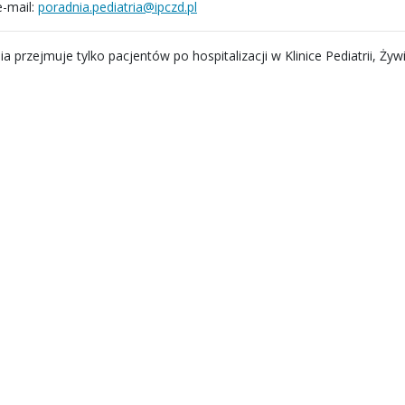
e-mail:
poradnia.pediatria@ipczd.pl
a przejmuje tylko pacjentów po hospitalizacji w Klinice Pediatrii, Ży