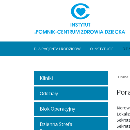
DLA PACJENTA I RODZICÓW
O INSTYTUCIE
DZI
Home
Kliniki
Por
Oddziały
Kierown
Blok Operacyjny
Lokaliz
Sekreta
Dzienna Strefa
Sekreta