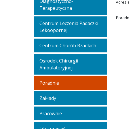
Diagnostyczno-
Adres 
Terapeutyczna
Poradni
Centrum Leczenia Padaczki
Lekoopornej
Centrum Chorób Rzadkich
Ośrodek Chirurgii
Ambulatoryjnej
Poradnie
Zakłady
Pracownie
Izba przyjęć