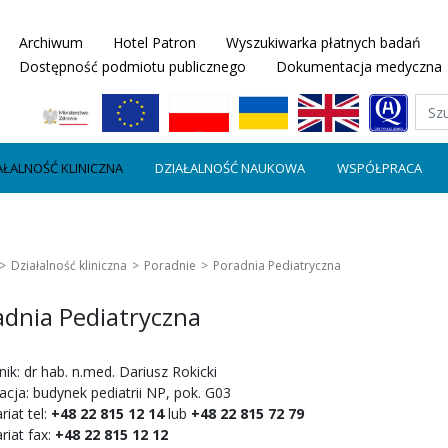
Archiwum
Hotel Patron
Wyszukiwarka płatnych badań
Dostępność podmiotu publicznego
Dokumentacja medyczna
AŁALNOŚĆ KLINICZNA
DZIAŁALNOŚĆ NAUKOWA
WSPÓŁPRACA
Działalność kliniczna
Poradnie
Poradnia Pediatryczna
adnia Pediatryczna
ik: dr hab. n.med. Dariusz Rokicki
acja: budynek pediatrii NP, pok. G03
riat tel:
+48 22 815 12
14
lub
+48 22 815
72 79
riat fax:
+48 22 815 12 12