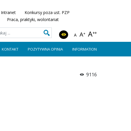
Intranet
Konkursy poza ust. PZP
Praca, praktyki, wolontariat
A
++
A
+
A
KONTAKT
POZYTYWNA OPINIA
INFORMATION
9116