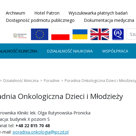
Archiwum
Hotel Patron
Wyszukiwarka płatnych badań
Dostępność podmiotu publicznego
Dokumentacja medyczna
AŁALNOŚĆ KLINICZNA
DZIAŁALNOŚĆ NAUKOWA
WSPÓŁPRACA
Działalność kliniczna
Poradnie
Poradnia Onkologiczna Dzieci i Młodzież
dnia Onkologiczna Dzieci i Młodzieży
erownika Kliniki: lek. Olga Rutynowska-Pronicka
zacja: budynek X poziom S
riat tel:
+48 22 815 70 48
e-mail:
poradnia.onkologia@ipczd.pl