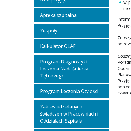
w p
mor
Apteka szpitalna
Inform
Przyję
Zespoły
Ze wzg
po roz
Kalkulator OLAF
Godzin
Program Diagnostyki i
Poradni
Leczenia Nadciśnienia
Godziny
Planowe
Tętniczego
Przyję
poniedz
Program Leczenia Otyłości
czwarte
Zakres udzielanych
świadczeń w Pracowniach i
Oddziałach Szpitala