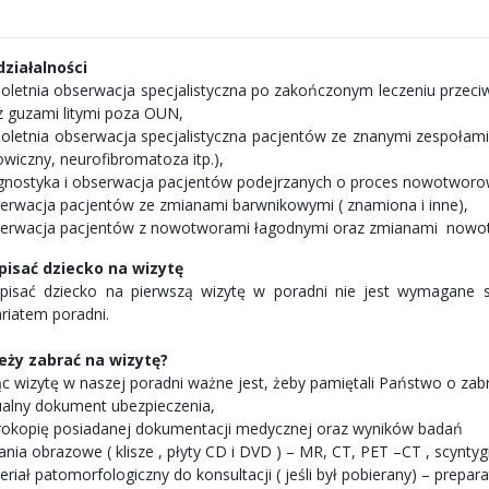
 działalności
loletnia obserwacja specjalistyczna po zakończonym leczeniu p
z guzami litymi poza OUN,
loletnia obserwacja specjalistyczna pacjentów ze znanymi zespołam
owiczny, neurofibromatoza itp.),
gnostyka i obserwacja pacjentów podejrzanych o proces nowotworo
erwacja pacjentów ze zmianami barwnikowymi ( znamiona i inne),
erwacja pacjentów z nowotworami łagodnymi oraz zmianami nowotw
pisać dziecko na wizytę
pisać dziecko na pierwszą wizytę w poradni nie jest wymagane s
ariatem poradni.
eży zabrać na wizytę?
ąc wizytę w naszej poradni ważne jest, żeby pamiętali Państwo o z
ualny dokument ubezpieczenia,
rokopię posiadanej dokumentacji medycznej oraz wyników badań
nia obrazowe ( klisze , płyty CD i DVD ) – MR, CT, PET –CT , scyntygr
riał patomorfologiczny do konsultacji ( jeśli był pobierany) – preparat