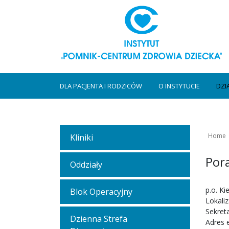
DLA PACJENTA I RODZICÓW
O INSTYTUCIE
DZI
Home
Kliniki
Pora
Oddziały
p.o. Ki
Blok Operacyjny
Lokali
Sekreta
Dzienna Strefa
Adres 