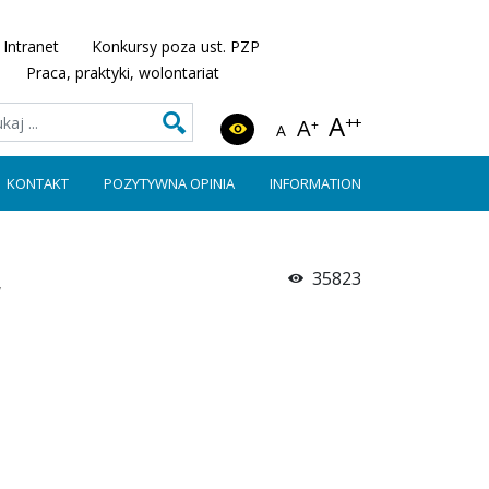
Intranet
Konkursy poza ust. PZP
Praca, praktyki, wolontariat
A
++
A
+
A
KONTAKT
POZYTYWNA OPINIA
INFORMATION
35823
y