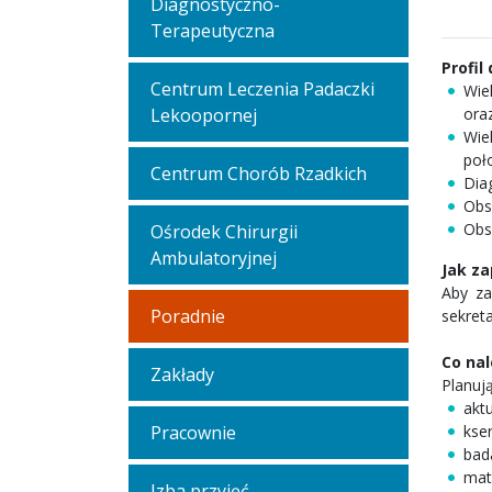
Diagnostyczno-
Terapeutyczna
Profil
Centrum Leczenia Padaczki
Wie
Lekoopornej
ora
Wie
poł
Centrum Chorób Rzadkich
Dia
Obs
Obs
Ośrodek Chirurgii
Ambulatoryjnej
Jak za
Aby za
Poradnie
sekret
Co nal
Zakłady
Planuj
akt
Pracownie
kse
bada
mate
Izba przyjęć