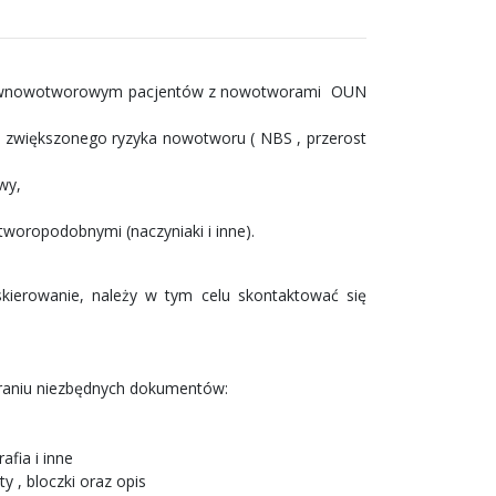
rzeciwnowotworowym pacjentów z nowotworami OUN
i zwiększonego ryzyka nowotworu ( NBS , przerost
wy,
oropodobnymi (naczyniaki i inne).
kierowanie, należy w tym celu skontaktować się
abraniu niezbędnych dokumentów:
afia i inne
y , bloczki oraz opis