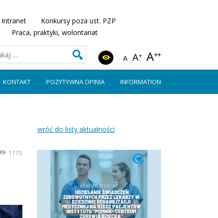
Intranet
Konkursy poza ust. PZP
Praca, praktyki, wolontariat
A
++
A
+
A
KONTAKT
POZYTYWNA OPINIA
INFORMATION
wróć do listy aktualności
1175