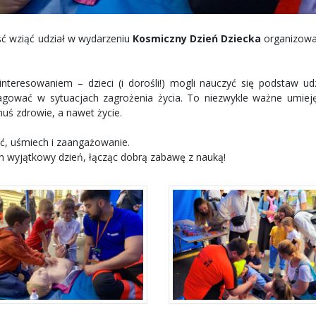
ć wziąć udział w wydarzeniu
Kosmiczny Dzień Dziecka
organizow
nteresowaniem – dzieci (i dorośli!) mogli nauczyć się podstaw udz
agować w sytuacjach zagrożenia życia. To niezwykle ważne umieję
uś zdrowie, a nawet życie.
, uśmiech i zaangażowanie.
n wyjątkowy dzień, łącząc dobrą zabawę z nauką!