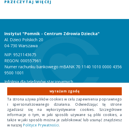
PRZECZYTAJ WIĘCEJ
Instytut "Pomnik - Centrum Zdrowia Dziecka"
Al. Dzieci Polskich 20
04-730 Warszawa
NIP: 9521143675
REGON: 000557961
Numer rachunku bankowego mBANK 70 1140 1010 0000 4356
9500 1001
Infolinia dla telefonów stacjonarnych
801 051 000
wyrażam zgodę
Infolinia dla telefonów komórkowych
Ta strona używa plików cookies w celu zapewnienia poprawnego
22 815 10 00
i spersonalizowanego działania. Odwiedzając tę strone
zgadzasz się na wykorzystywanie cookies. Szczegółowe
informacje o tym, w jaki sposób używane są pliki cookies, a
Copyright 2020 Instytut "Pomnik Centrum Zdrowia Dziecka"
także w jaki sposób można je zablokować lub usunąć znajdziesz
w naszej
Polityce Prywatności
.
Design Park
- projektowanie stron internetowych