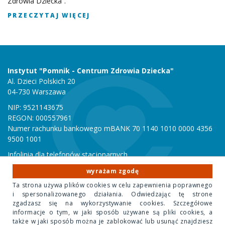
Zdrowia Dziecka”.
PRZECZYTAJ WIĘCEJ
Instytut "Pomnik - Centrum Zdrowia Dziecka"
Al. Dzieci Polskich 20
04-730 Warszawa
NIP: 9521143675
REGON: 000557961
Numer rachunku bankowego mBANK 70 1140 1010 0000 4356
9500 1001
Infolinia dla telefonów stacjonarnych
801 051 000
wyrażam zgodę
Infolinia dla telefonów komórkowych
Ta strona używa plików cookies w celu zapewnienia poprawnego
22 815 10 00
i spersonalizowanego działania. Odwiedzając tę strone
zgadzasz się na wykorzystywanie cookies. Szczegółowe
informacje o tym, w jaki sposób używane są pliki cookies, a
Copyright 2020 Instytut "Pomnik Centrum Zdrowia Dziecka"
także w jaki sposób można je zablokować lub usunąć znajdziesz