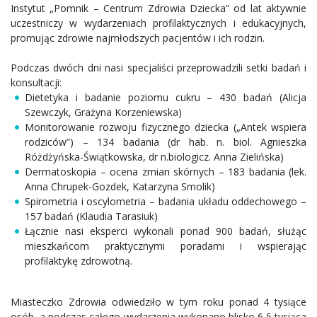
Instytut „Pomnik – Centrum Zdrowia Dziecka” od lat aktywnie
uczestniczy w wydarzeniach profilaktycznych i edukacyjnych,
promując zdrowie najmłodszych pacjentów i ich rodzin.
Podczas dwóch dni nasi specjaliści przeprowadzili setki badań i
konsultacji:
Dietetyka i badanie poziomu cukru – 430 badań (Alicja
Szewczyk, Grażyna Korzeniewska)
Monitorowanie rozwoju fizycznego dziecka („Antek wspiera
rodziców”) – 134 badania (dr hab. n. biol. Agnieszka
Różdżyńska-Świątkowska, dr n.biologicz. Anna Zielińska)
Dermatoskopia – ocena zmian skórnych – 183 badania (lek.
Anna Chrupek-Gozdek, Katarzyna Smolik)
Spirometria i oscylometria – badania układu oddechowego –
157 badań (Klaudia Tarasiuk)
Łącznie nasi eksperci wykonali ponad 900 badań, służąc
mieszkańcom praktycznymi poradami i wspierając
profilaktykę zdrowotną.
Miasteczko Zdrowia odwiedziło w tym roku ponad 4 tysiące
osób, a podczas całego wydarzenia wykonano blisko 6,5 tysiąca