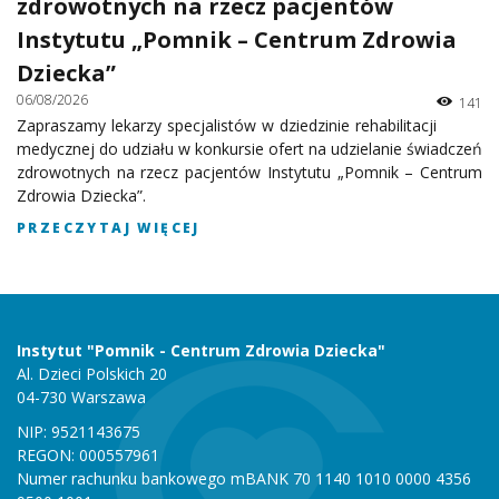
zdrowotnych na rzecz pacjentów
Instytutu „Pomnik – Centrum Zdrowia
Dziecka”
06/08/2026
141
Zapraszamy lekarzy specjalistów w dziedzinie rehabilitacji
medycznej do udziału w konkursie ofert na udzielanie świadczeń
zdrowotnych na rzecz pacjentów Instytutu „Pomnik – Centrum
Zdrowia Dziecka”.
PRZECZYTAJ WIĘCEJ
Instytut "Pomnik - Centrum Zdrowia Dziecka"
Al. Dzieci Polskich 20
04-730 Warszawa
NIP: 9521143675
REGON: 000557961
Numer rachunku bankowego mBANK 70 1140 1010 0000 4356