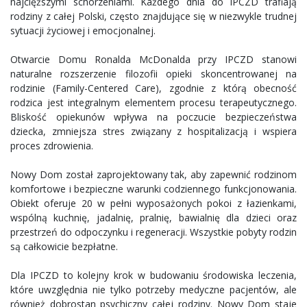
najcięższymi schorzeniami. Każdego dnia do IPCZD trafiają
rodziny z całej Polski, często znajdujące się w niezwykle trudnej
sytuacji życiowej i emocjonalnej.
Otwarcie Domu Ronalda McDonalda przy IPCZD stanowi
naturalne rozszerzenie filozofii opieki skoncentrowanej na
rodzinie (Family-Centered Care), zgodnie z którą obecność
rodzica jest integralnym elementem procesu terapeutycznego.
Bliskość opiekunów wpływa na poczucie bezpieczeństwa
dziecka, zmniejsza stres związany z hospitalizacją i wspiera
proces zdrowienia.
Nowy Dom został zaprojektowany tak, aby zapewnić rodzinom
komfortowe i bezpieczne warunki codziennego funkcjonowania.
Obiekt oferuje 20 w pełni wyposażonych pokoi z łazienkami,
wspólną kuchnię, jadalnię, pralnię, bawialnię dla dzieci oraz
przestrzeń do odpoczynku i regeneracji. Wszystkie pobyty rodzin
są całkowicie bezpłatne.
Dla IPCZD to kolejny krok w budowaniu środowiska leczenia,
które uwzględnia nie tylko potrzeby medyczne pacjentów, ale
również dobrostan psychiczny całej rodziny. Nowy Dom staje