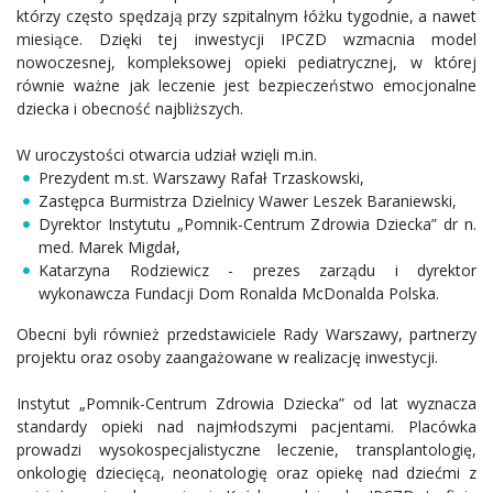
którzy często spędzają przy szpitalnym łóżku tygodnie, a nawet
miesiące. Dzięki tej inwestycji IPCZD wzmacnia model
nowoczesnej, kompleksowej opieki pediatrycznej, w której
równie ważne jak leczenie jest bezpieczeństwo emocjonalne
dziecka i obecność najbliższych.
W uroczystości otwarcia udział wzięli m.in.
Prezydent m.st. Warszawy Rafał Trzaskowski,
Zastępca Burmistrza Dzielnicy Wawer Leszek Baraniewski,
Dyrektor Instytutu „Pomnik-Centrum Zdrowia Dziecka” dr n.
med. Marek Migdał,
Katarzyna Rodziewicz - prezes zarządu i dyrektor
wykonawcza Fundacji Dom Ronalda McDonalda Polska.
Obecni byli również przedstawiciele Rady Warszawy, partnerzy
projektu oraz osoby zaangażowane w realizację inwestycji.
Instytut „Pomnik-Centrum Zdrowia Dziecka” od lat wyznacza
standardy opieki nad najmłodszymi pacjentami. Placówka
prowadzi wysokospecjalistyczne leczenie, transplantologię,
onkologię dziecięcą, neonatologię oraz opiekę nad dziećmi z