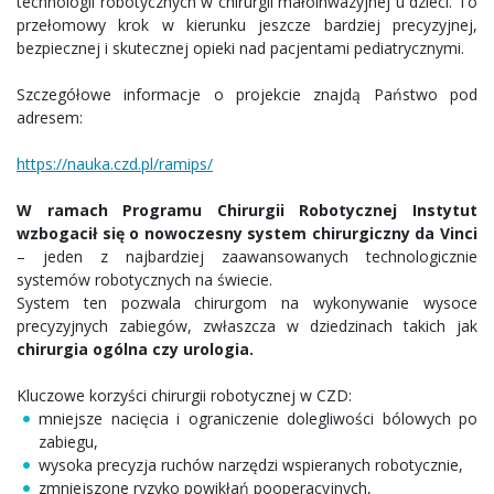
technologii robotycznych w chirurgii małoinwazyjnej u dzieci. To
przełomowy krok w kierunku jeszcze bardziej precyzyjnej,
bezpiecznej i skutecznej opieki nad pacjentami pediatrycznymi.
Szczegółowe informacje o projekcie znajdą Państwo pod
adresem:
https://nauka.czd.pl/ramips/
W ramach Programu Chirurgii Robotycznej Instytut
wzbogacił się o nowoczesny system chirurgiczny da Vinci
– jeden z najbardziej zaawansowanych technologicznie
systemów robotycznych na świecie.
System ten pozwala chirurgom na wykonywanie wysoce
precyzyjnych zabiegów, zwłaszcza w dziedzinach takich jak
chirurgia ogólna czy urologia.
Kluczowe korzyści chirurgii robotycznej w CZD:
mniejsze nacięcia i ograniczenie dolegliwości bólowych po
zabiegu,
wysoka precyzja ruchów narzędzi wspieranych robotycznie,
zmniejszone ryzyko powikłań pooperacyjnych,