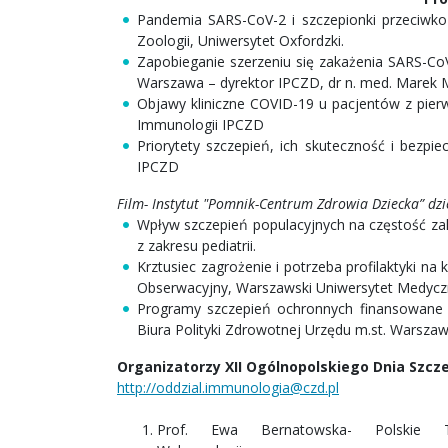
Pandemia SARS-CoV-2 i szczepionki przeciwko 
Zoologii, Uniwersytet Oxfordzki.
Zapobieganie szerzeniu się zakażenia SARS-Co
Warszawa – dyrektor IPCZD, dr n. med. Marek M
Objawy kliniczne COVID-19 u pacjentów z pier
Immunologii IPCZD
Priorytety szczepień, ich skuteczność i bezp
IPCZD
Film- Instytut "Pomnik-Centrum Zdrowia Dziecka” dz
Wpływ szczepień populacyjnych na częstość zak
z zakresu pediatrii.
Krztusiec zagrożenie i potrzeba profilaktyki na k
Obserwacyjny, Warszawski Uniwersytet Medycz
Programy szczepień ochronnych finansowane pr
Biura Polityki Zdrowotnej Urzędu m.st. Warsza
Organizatorzy XII Ogólnopolskiego Dnia Szcz
http://oddzial.immunologia@czd.pl
Prof. Ewa Bernatowska- Polskie To