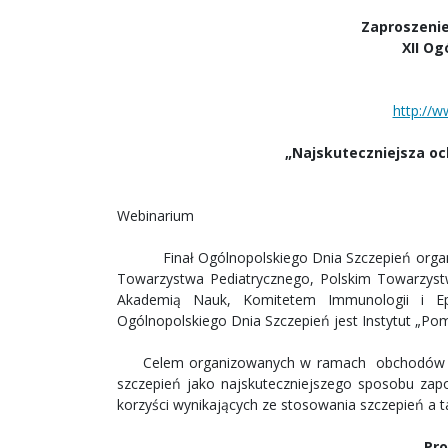
Zaproszeni
XII Og
http://w
„Najskuteczniejsza oc
Webinarium
Finał Ogólnopolskiego Dnia Szczepień organiz
Towarzystwa Pediatrycznego, Polskim Towarzystw
Akademią Nauk, Komitetem Immunologii i Epi
Ogólnopolskiego Dnia Szczepień jest Instytut „Po
Celem organizowanych w ramach obchodów Ogól
szczepień jako najskuteczniejszego sposobu za
korzyści wynikających ze stosowania szczepień a t
Pro