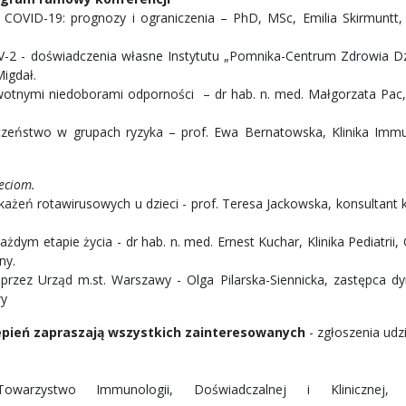
COVID-19: prognozy i ograniczenia – PhD, MSc, Emilia Skirmuntt,
V-2 - doświadczenia własne Instytutu „Pomnika-Centrum Zdrowia Dz
igdał.
wotnymi niedoborami odporności – dr hab. n. med. Małgorzata Pac, 
ieczeństwo w grupach ryzyka – prof. Ewa Bernatowska, Klinika Immu
ieciom.
ażeń rotawirusowych u dzieci - prof. Teresa Jackowska, konsultant 
ażdym etapie życia - dr hab. n. med. Ernest Kuchar, Klinika Pediatrii,
ny.
zez Urząd m.st. Warszawy - Olga Pilarska-Siennicka, zastępca dy
wy
epień zapraszają wszystkich zainteresowanych
- zgłoszenia udzi
warzystwo Immunologii, Doświadczalnej i Klinicznej, 