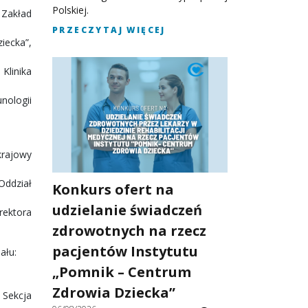
Polskiej.
 Zakład
PRZECZYTAJ WIĘCEJ
iecka”,
Klinika
nologii
krajowy
 Oddział
Konkurs ofert na
udzielanie świadczeń
rektora
zdrowotnych na rzecz
pacjentów Instytutu
ału:
„Pomnik – Centrum
Zdrowia Dziecka”
Sekcja