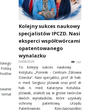
Kolejny sukces naukowy
specjalistów IPCZD. Nasi
eksperci współtwórcami
opatentowanego
wynalazku
06/08/2026
161
lskiego
To kolejny sukces naukowy
 Polską
Instytutu „Pomnik - Centrum Zdrowia
chodów
Dziecka”. Nasi specjaliści, prof. dr hab.
n. med. Sergiusz Jóźwiak oraz prof. dr
hab. n. med. Katarzyna Kotulska-
gowanie
Jóźwiak, znaleźli się w gronie twórców
a temat
dwóch wynalazków, które uzyskały
ochronę patentową Urzędu
Patentowego Rzeczypospolitej