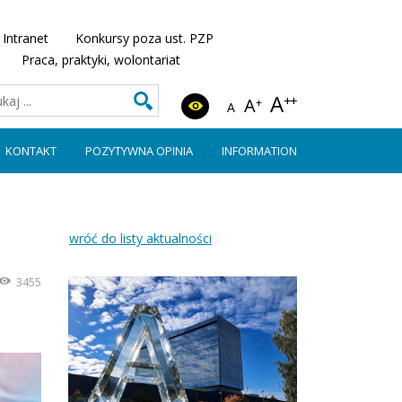
Intranet
Konkursy poza ust. PZP
Praca, praktyki, wolontariat
A
++
A
+
A
KONTAKT
POZYTYWNA OPINIA
INFORMATION
wróć do listy aktualności
3455