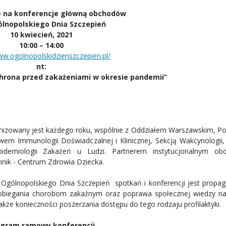
e na konferencje główną obchodów
ólnopolskiego Dnia Szczepień
10 kwiecień, 2021
10:00 – 14:00
ww.ogolnopolskidzienszczepien.pl/
nt:
hrona przed zakażeniami w okresie pandemii”
owany jest każdego roku, wspólnie z Oddziałem Warszawskim, Po
em Immunologii Doświadczalnej i Klinicznej, Sekcją Wakcynologii,
demiologii Zakażeń u Ludzi. Partnerem instytucjonalnym ob
mnik - Centrum Zdrowia Dziecka.
nopolskiego Dnia Szczepień spotkań i konferencji jest propa
pobiegania chorobom zakaźnym oraz poprawa społecznej wiedzy n
akże konieczności poszerzania dostępu do tego rodzaju profilaktyki.
gram ramowy konferencji