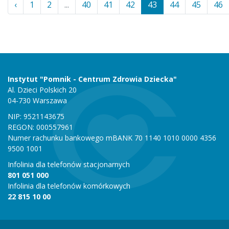
‹
1
2
...
40
41
42
43
44
45
46
Instytut "Pomnik - Centrum Zdrowia Dziecka"
Al. Dzieci Polskich 20
04-730 Warszawa
NIP: 9521143675
REGON: 000557961
Numer rachunku bankowego mBANK 70 1140 1010 0000 4356
9500 1001
Infolinia dla telefonów stacjonarnych
801 051 000
Infolinia dla telefonów komórkowych
22 815 10 00