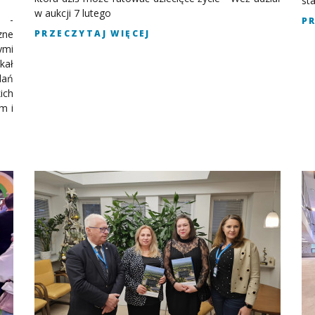
st
w aukcji 7 lutego
n -
P
zne
PRZECZYTAJ WIĘCEJ
ymi
kał
dań
ich
m i