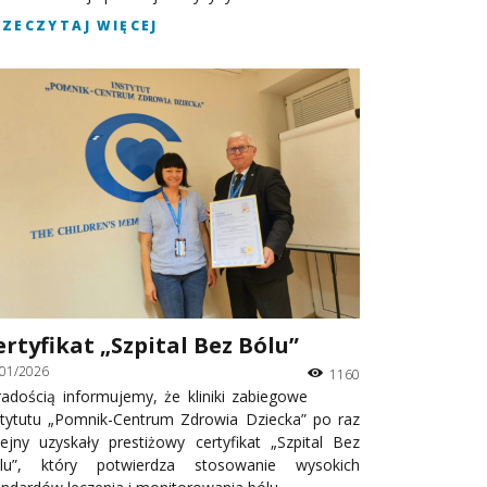
RZECZYTAJ WIĘCEJ
ertyfikat „Szpital Bez Bólu”
/01/2026
1160
radością informujemy, że kliniki zabiegowe
stytutu „Pomnik-Centrum Zdrowia Dziecka” po raz
lejny uzyskały prestiżowy certyfikat „Szpital Bez
lu”, który potwierdza stosowanie wysokich