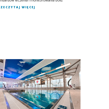
andardów leczenia i monitorowania bólu.
RZECZYTAJ WIĘCEJ