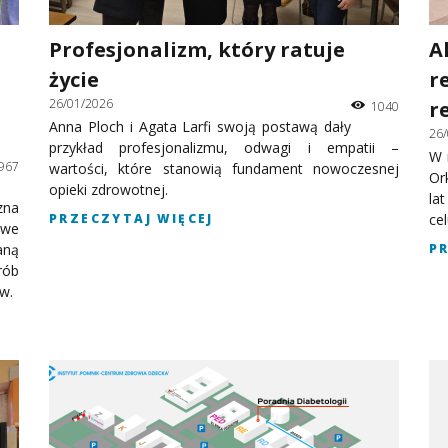
Profesjonalizm, który ratuje
A
życie
r
26/01/2026
r
1040
Anna Ploch i Agata Larfi swoją postawą dały
26
przykład profesjonalizmu, odwagi i empatii –
W 
967
wartości, które stanowią fundament nowoczesnej
Or
opieki zdrowotnej.
la
zna
PRZECZYTAJ WIĘCEJ
ce
owe
aną
P
rób
w.