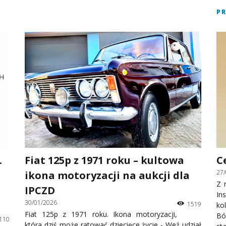
P
.
Fiat 125p z 1971 roku – kultowa
C
27
ikona motoryzacji na aukcji dla
Z 
IPCZD
In
30/01/2026
1519
ko
Fiat 125p z 1971 roku. Ikona motoryzacji,
Bó
110
która dziś może ratować dziecięce życie - Weź udział