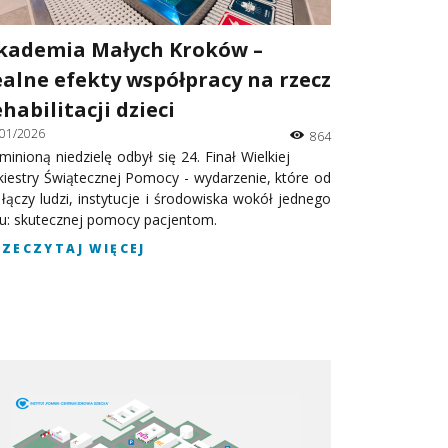
kademia Małych Kroków –
ealne efekty współpracy na rzecz
ehabilitacji dzieci
/01/2026
864
minioną niedzielę odbył się 24. Finał Wielkiej
kiestry Świątecznej Pomocy - wydarzenie, które od
t łączy ludzi, instytucje i środowiska wokół jednego
lu: skutecznej pomocy pacjentom.
RZECZYTAJ WIĘCEJ