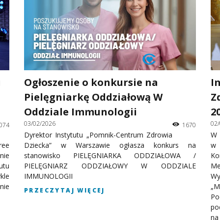
u
Ogłoszenie o konkursie na
I
Pielęgniarkę Oddziałową W
Z
Oddziale Immunologii
2
03/02/2026
02
074
1670
Dyrektor Instytutu „Pomnik-Centrum Zdrowia
W 
ree
Dziecka” w Warszawie ogłasza konkurs na
w 
nie
stanowisko PIELĘGNIARKA ODDZIAŁOWA /
Ko
utu
PIELĘGNIARZ ODDZIAŁOWY W ODDZIALE
M
kle
IMMUNOLOGII
Wy
nie
„M
PRZECZYTAJ WIĘCEJ
Po
po
na