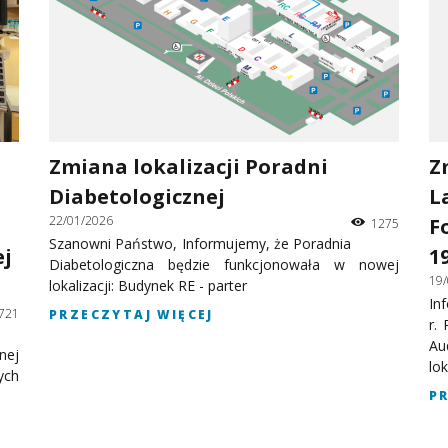
Zmiana lokalizacji Poradni
Z
Diabetologicznej
L
22/01/2026
F
1275
Szanowni Państwo, Informujemy, że Poradnia
ej
1
Diabetologiczna będzie funkcjonowała w nowej
19
lokalizacji: Budynek RE - parter
In
721
PRZECZYTAJ WIĘCEJ
r.
Au
nej
lok
ych
P