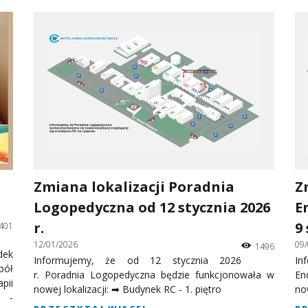
Zmiana lokalizacji Poradnia
Z
Logopedyczna od 12 stycznia 2026
E
r.
9 
401
12/01/2026
09
1496
dek
Informujemy, że od 12 stycznia 2026
In
pół
r. Poradnia Logopedyczna będzie funkcjonowała w
En
pii
nowej lokalizacji: ➡ Budynek RC - 1. piętro
now
k -