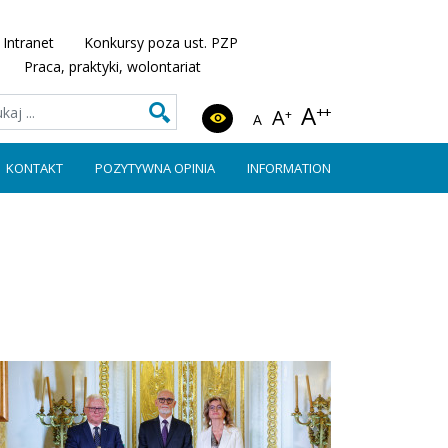
Intranet
Konkursy poza ust. PZP
Praca, praktyki, wolontariat
A
++
A
+
A
KONTAKT
POZYTYWNA OPINIA
INFORMATION