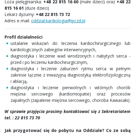
Loża pielęgniarska:
+48 22 815 16 60
(małe dzieci) oraz
+48 22
815 16 61
(duże dzieci)
Lekarz dyżurny:
+48 22 815 73 72
Adres e-mail:
oddzial.kardiologia@ipczd.pl
Profil działalności
ustalanie wskazań do leczenia kardiochirurgicznego lub
kardiologicznych zabiegów interwencyjnych,
diagnostyka i leczenie wad wrodzonych i nabytych serca -
przed i po leczeniu kardiochirurgicznym,
diagnostyka i leczenie zaburzeń rytmu serca w pełnym
zakresie łącznie z inwazyjną diagnostyką elektrofizjologiczną
i ablacją,
diagnostyka i leczenie pierwotnych i wtórnych chorób
mięśnia sercowego (kardiomiopatie) oraz procesów
zapalnych (zapalenie mięśnia sercowego, choroba Kawasaki).
W sprawie przyjęcia prosimy kontaktować się z Sekretariatem
tel. : 22 815 73 70
Jak przygotować się do pobytu na Oddziale? Co ze sobą