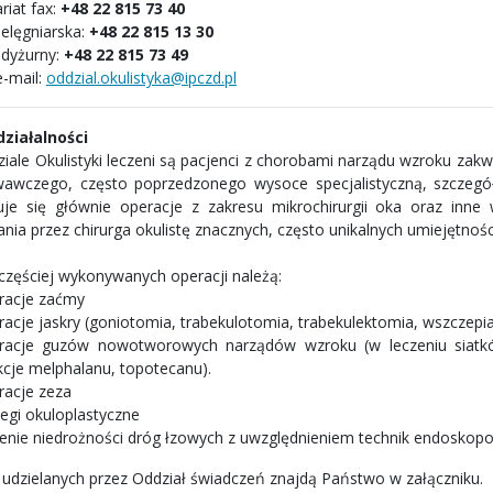
riat fax:
+48 22 815 73 40
ielęgniarska:
+48 22 815 13 30
 dyżurny:
+48 22 815 73 49
e-mail:
oddzial.okulistyka@ipczd.pl
 działalności
iale Okulistyki leczeni są pacjenci z chorobami narządu wzroku zakwa
awczego, często poprzedzonego wysoce specjalistyczną, szczegół
je się głównie operacje z zakresu mikrochirurgii oka oraz inne
nia przez chirurga okulistę znacznych, często unikalnych umiejętnośc
częściej wykonywanych operacji należą:
racje zaćmy
racje jaskry (goniotomia, trabekulotomia, trabekulektomia, wszczepi
racje guzów nowotworowych narządów wzroku (w leczeniu siatków
ekcje melphalanu, topotecanu).
racje zeza
iegi okuloplastyczne
zenie niedrożności dróg łzowych z uwzględnieniem technik endoskop
 udzielanych przez Oddział świadczeń znajdą Państwo w załączniku.