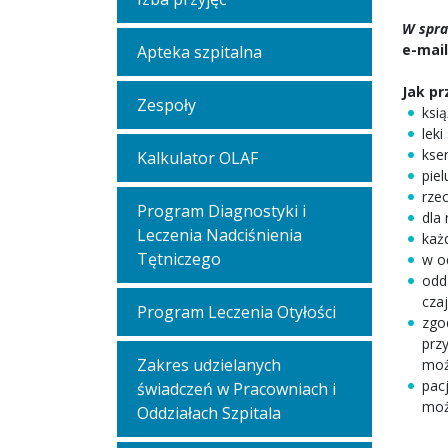
W spra
e-mail
Apteka szpitalna
Jak pr
Zespoły
ksi
lek
kse
Kalkulator OLAF
piel
rze
Program Diagnostyki i
dla
Leczenia Nadciśnienia
każ
Tętniczego
w o
odd
czaj
Program Leczenia Otyłości
zgo
prz
Zakres udzielanych
moż
pac
świadczeń w Pracowniach i
moż
Oddziałach Szpitala