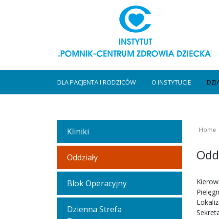
DLA PACJENTA I RODZICÓW
O INSTYTUCIE
DZI
Home
Kliniki
Oddz
Oddziały
Kierown
Blok Operacyjny
Pielęg
Lokaliz
Dzienna Strefa
Sekreta