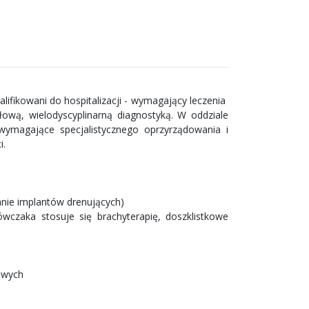
lifikowani do hospitalizacji - wymagający leczenia
ową, wielodyscyplinarną diagnostyką. W oddziale
 wymagające specjalistycznego oprzyrządowania i
i.
anie implantów drenujących)
czaka stosuje się brachyterapię, doszklistkowe
owych