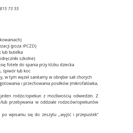
815 73 55
pakowaniach)
zacji (poza IPCZD)
k lub butelka
odręczniki szkolne)
ię fotele do spania przy łóżku dziecka
, śpiwór lub koc
y, w tym węzeł sanitarny w obrębie sali chorych
gotowania i przechowania posiłków (mikrofalówka,
eden rodzic/opiekun z możliwością odwiedzin. Z
i/lub przebywania w oddziale rodziców/opiekunów
o wpisaniu się do zeszytu ,,wyjść i przepustek’’