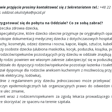
wie przyjęcia prosimy kontaktować się z Sekretariatem tel.:
+48 22 
:
oddzial.okulistyka@ipczd.pl
zygotować się do pobytu na Oddziale? Co ze sobą zabrać?
ążeczka zdrowia dziecka,
i specjalistyczne, które dziecko obecnie przyjmuje (w oryginalnych o
rokopie dokumentacji medycznej dziecka z dotychczasowych hospitali
uchy, kosmetyki, odzież dzienna i nocna, kapcie, klapki, sztućce, kube
czy osobiste dziecka (ulubiona maskotka, kocyk, poduszka, książka, p
 rodziców/opiekunów pozostających przy dziecku w oddziale znajdują s
dy rodzic powinien we własnym zakresie zabezpieczyć się w poduszkę
ddziale do dyspozycji rodziców/opiekunów pozostaje łazienka i toalet
ział dysponuje dla rodziców aneksem kuchennym z możliwością przy
nik elektryczny, lodówka),
dnie z regulaminem przy dziecku jednoczasowo może przebywać j
yczyn epidemiologicznych lub organizacyjnych prawo do odwiedzin 
e ulec zmianie,
jent wraz z rodzicem/opiekunem za zgodą lekarza prowadzącego i p
e skorzystać ze spaceru na terenie szpitala.