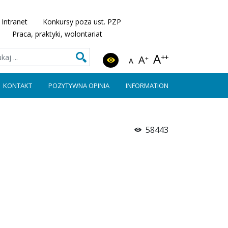
Intranet
Konkursy poza ust. PZP
Praca, praktyki, wolontariat
A
++
A
+
A
KONTAKT
POZYTYWNA OPINIA
INFORMATION
58443