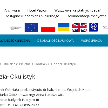
Archiwum
Hotel Patron
Wyszukiwarka płatnych badań
Dostępność podmiotu publicznego
Dokumentacja medyczna
AŁALNOŚĆ KLINICZNA
DZIAŁALNOŚĆ NAUKOWA
WSPÓŁPRACA
Działalność kliniczna
Oddziały
Oddział Okulistyki
iał Okulistyki
ik Oddziału: prof. instytutu dr hab. n. med. Wojciech Hautz
niarka Oddziałowa: mgr Anna Łukaszewicz
acja: budynek E, piętro III
riat tel:
+48 22 815 73 55