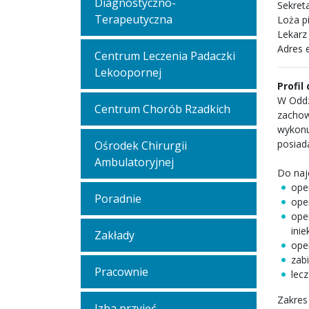
Diagnostyczno-
Sekreta
Terapeutyczna
Loża p
Lekarz
Adres 
Centrum Leczenia Padaczki
Lekoopornej
Profil
W Oddz
Centrum Chorób Rzadkich
zachow
wykonu
posiada
Ośrodek Chirurgii
Ambulatoryjnej
Do naj
ope
Poradnie
ope
ope
ini
Zakłady
ope
zab
Pracownie
lec
Zakres
Izba przyjęć