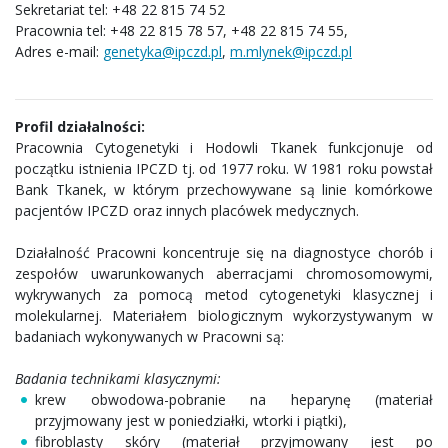
Sekretariat tel: +48 22 815 74 52
Pracownia tel: +48 22 815 78 57, +48 22 815 74 55,
Adres e-mail:
genetyka@ipczd.pl
,
m.mlynek@ipczd.pl
Profil działalności:
Pracownia Cytogenetyki i Hodowli Tkanek funkcjonuje od
początku istnienia IPCZD tj. od 1977 roku. W 1981 roku powstał
Bank Tkanek, w którym przechowywane są linie komórkowe
pacjentów IPCZD oraz innych placówek medycznych.
Działalność Pracowni koncentruje się na diagnostyce chorób i
zespołów uwarunkowanych aberracjami chromosomowymi,
wykrywanych za pomocą metod cytogenetyki klasycznej i
molekularnej. Materiałem biologicznym wykorzystywanym w
badaniach wykonywanych w Pracowni są:
Badania technikami klasycznymi:
krew obwodowa-pobranie na heparynę (materiał
przyjmowany jest w poniedziałki, wtorki i piątki),
fibroblasty skóry (materiał przyjmowany jest po