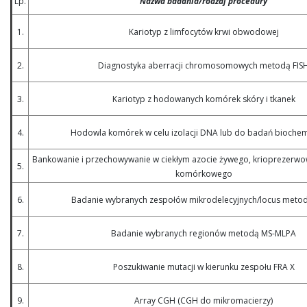
Lp.
Nazwa badania/rodzaj procedury
1.
Kariotyp z limfocytów krwi obwodowej
2.
Diagnostyka aberracji chromosomowych metodą FIS
3.
Kariotyp z hodowanych komórek skóry i tkanek
4.
Hodowla komórek w celu izolacji DNA lub do badań bioche
Bankowanie i przechowywanie w ciekłym azocie żywego, krioprezerw
5.
komórkowego
6.
Badanie wybranych zespołów mikrodelecyjnych/locus meto
7.
Badanie wybranych regionów metodą MS-MLPA
8.
Poszukiwanie mutacji w kierunku zespołu FRA X
9.
Array CGH (CGH do mikromacierzy)