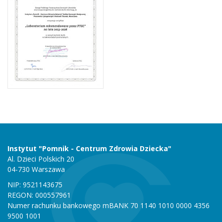
Instytut "Pomnik - Centrum Zdrowia Dziecka"
Al. Dzieci Polskich 20
04-730 Warszawa
NIP: 9521143675
REGON: 000557961
Numer rachunku bankowego mBANK 70 1140 1010 0000 4356
9500 1001