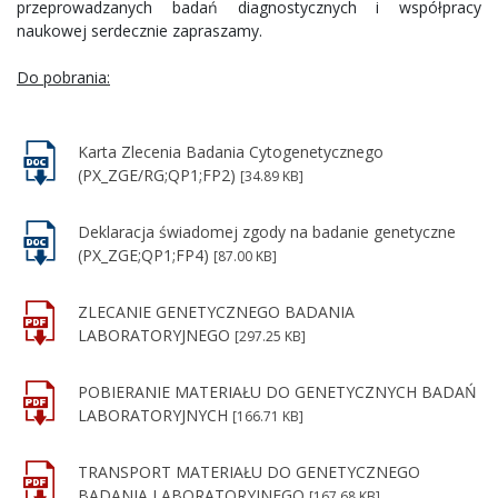
przeprowadzanych badań diagnostycznych i współpracy
naukowej serdecznie zapraszamy.
Do pobrania:
Karta Zlecenia Badania Cytogenetycznego
(PX_ZGE/RG;QP1;FP2)
[34.89 KB]
Deklaracja świadomej zgody na badanie genetyczne
(PX_ZGE;QP1;FP4)
[87.00 KB]
ZLECANIE GENETYCZNEGO BADANIA
LABORATORYJNEGO
[297.25 KB]
POBIERANIE MATERIAŁU DO GENETYCZNYCH BADAŃ
LABORATORYJNYCH
[166.71 KB]
TRANSPORT MATERIAŁU DO GENETYCZNEGO
BADANIA LABORATORYJNEGO
[167.68 KB]