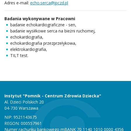
Adres e-mail:
echo.serca@ipczd.pl
Badania wykonywane w Pracowni
badanie echokardiograficzne - sen,
badanie wysiłkowe serca na bieżni ruchomej,
echokardiografia,
echokardiografia przezprzełykowa,
elektrokardiografia,
TILT test.
Instytut "Pomnik - Centrum Zdrowia Dziecka"
Al. Dzieci Polskich 20
04-730 Warszawa
NIP: 9521143675
REGON: 000557961
Numer rachunku bankowego mBANK 70 1140 1010 0000 4356