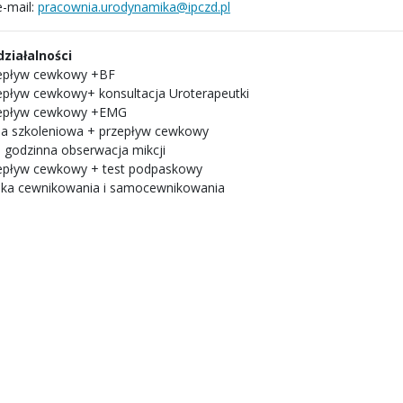
-mail:
pracownia.urodynamika@ipczd.pl
 działalności
epływ cewkowy +BF
epływ cewkowy+ konsultacja Uroterapeutki
epływ cewkowy +EMG
ja szkoleniowa + przepływ cewkowy
o godzinna obserwacja mikcji
epływ cewkowy + test podpaskowy
ka cewnikowania i samocewnikowania