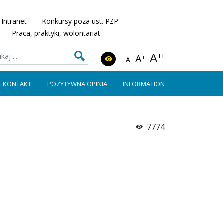
Intranet
Konkursy poza ust. PZP
Praca, praktyki, wolontariat
A
++
A
+
A
KONTAKT
POZYTYWNA OPINIA
INFORMATION
7774