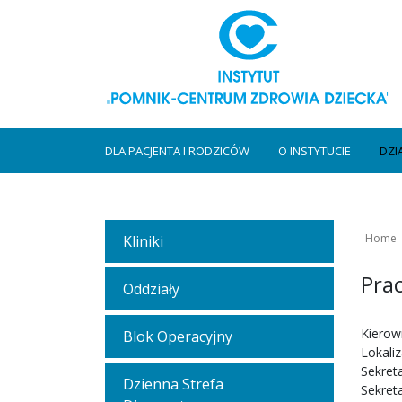
DLA PACJENTA I RODZICÓW
O INSTYTUCIE
DZI
Home
Kliniki
Pra
Oddziały
Kierown
Blok Operacyjny
Lokaliz
Sekreta
Dzienna Strefa
Sekreta