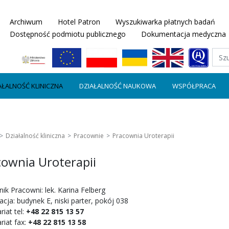
Archiwum
Hotel Patron
Wyszukiwarka płatnych badań
Dostępność podmiotu publicznego
Dokumentacja medyczna
AŁALNOŚĆ KLINICZNA
DZIAŁALNOŚĆ NAUKOWA
WSPÓŁPRACA
Działalność kliniczna
Pracownie
Pracownia Uroterapii
cownia Uroterapii
ik Pracowni: lek. Karina Felberg
acja: budynek E, niski parter, pokój 038
riat tel:
+48 22 815 13 57
riat fax:
+48 22 815 13 58