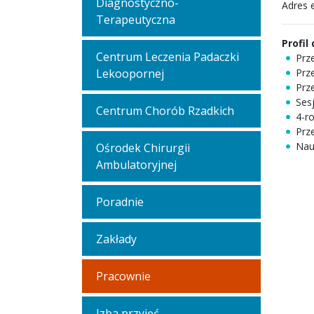
Diagnostyczno-
Adres e
Terapeutyczna
Profil
Centrum Leczenia Padaczki
Prz
Lekoopornej
Prz
Prz
Ses
Centrum Chorób Rzadkich
4-r
Prz
Nau
Ośrodek Chirurgii
Ambulatoryjnej
Poradnie
Zakłady
Pracownie
Izba przyjęć