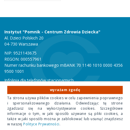
Instytut "Pomnik - Centrum Zdrowia Dziecka"
Al. Dzieci Polskich 20
04-730 Warszawa
NIP: 9521143675
REGON: 000557961
Numer rachunku bankowego mBANK 70 1140 1010 0000 4356
9500 1001
Infolinia dla telefonów stacjonarnych
801 051 000
wyrażam zgodę
Infolinia dla telefonów komórkowych
Ta strona używa plików cookies w celu zapewnienia poprawnego
22 815 10 00
i spersonalizowanego działania. Odwiedzając tę strone
zgadzasz się na wykorzystywanie cookies. Szczegółowe
informacje o tym, w jaki sposób używane są pliki cookies, a
Copyright 2020 Instytut "Pomnik Centrum Zdrowia Dziecka"
także w jaki sposób można je zablokować lub usunąć znajdziesz
w naszej
Polityce Prywatności
.
Design Park
- projektowanie stron internetowych