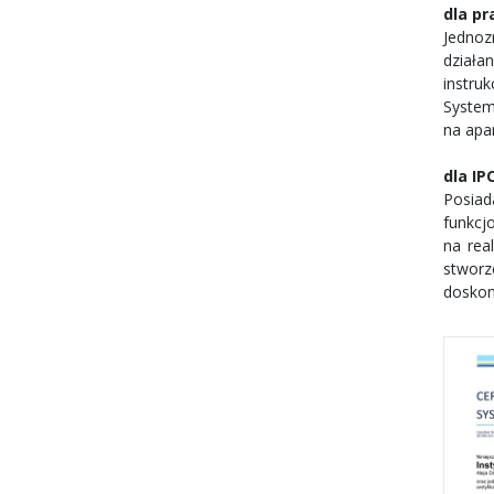
dla p
Jednoz
działa
instru
System
na apa
dla IP
Posiad
funkcj
na rea
stworz
doskon