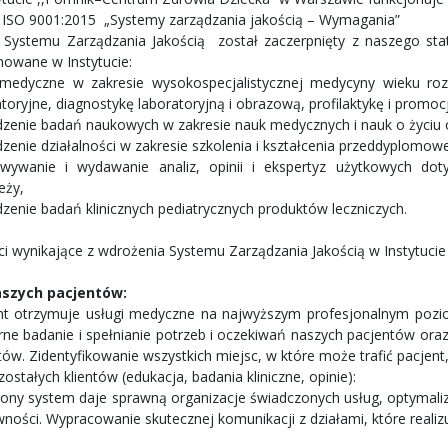
ISO 9001:2015 „Systemy zarządzania jakością – Wymagania”
 Systemu Zarządzania Jakością został zaczerpnięty z naszego sta
owane w Instytucie:
 medyczne w zakresie wysokospecjalistycznej medycyny wieku roz
toryjne, diagnostykę laboratoryjną i obrazową, profilaktykę i promoc
zenie badań naukowych w zakresie nauk medycznych i nauk o życiu o
zenie działalności w zakresie szkolenia i kształcenia przeddyplo
wywanie i wydawanie analiz, opinii i ekspertyz użytkowych dot
eży,
zenie badań klinicznych pediatrycznych produktów leczniczych.
ci wynikające z wdrożenia Systemu Zarządzania Jakością w Instytuci
aszych pacjentów:
t otrzymuje usługi medyczne na najwyższym profesjonalnym poziomi
rne badanie i spełnianie potrzeb i oczekiwań naszych pacjentów oraz
tów. Zidentyfikowanie wszystkich miejsc, w które może trafić pacjent
ostałych klientów (edukacja, badania kliniczne, opinie):
ny system daje sprawną organizacje świadczonych usług, optymalizacj
ności. Wypracowanie skutecznej komunikacji z działami, które realizu