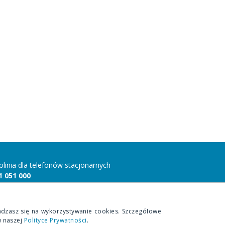
folinia dla telefonów stacjonarnych
1 051 000
folinia dla telefonów komórkowych
 815 10 00
adzasz się na wykorzystywanie cookies. Szczegółowe
w naszej
Polityce Prywatności
.