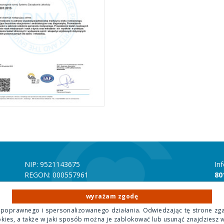
NIP: 9521143675
In
REGON: 000557961
80
Numer rachunku bankowego mBANK 70 1140 1010
In
0000 4356 9500 1001
22
wyrażam zgodę
 poprawnego i spersonalizowanego działania. Odwiedzając tę strone zg
okies, a także w jaki sposób można je zablokować lub usunąć znajdziesz 