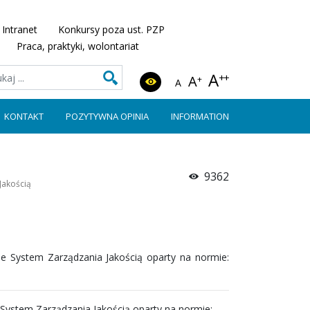
Intranet
Konkursy poza ust. PZP
Praca, praktyki, wolontariat
A
++
A
+
A
KONTAKT
POZYTYWNA OPINIA
INFORMATION
9362
Jakością
e System Zarządzania Jakością oparty na normie:
System Zarządzania Jakością oparty na normie: