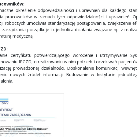
racowników:
naczne określenie odpowiedzialności i uprawnień dla każdego st
nia pracowników w ramach tych odpowiedzialności i uprawnień. 
kcji roboczych umożliwia standaryzację postępowania, zwiększenie e
 zarządzania porządkuje i ujednolica działania związane np. z reali
raturą medyczną.
CZD:
anie certyfikatu potwierdzającego wdrożenie i utrzymywanie S
onowaniu IPCZD, o realizowaniu w nim potrzeb i oczekiwań pacjent
lizację prowadzonej działalności. Doskonalenie komunikacji wewnęt
eniu nowych źródeł informacji. Budowanie w Instytucie jednolite
alenia.