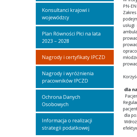
PN-EN 
Konsultanci krajowi i
Zakres
wojewódzcy
podejm
usługi
ambula
Plan Równości Płci na lata
prowad
2023 – 2028
prowad
opraco
Nagrody i certyfikaty IPCZD
młodzi
prowad
Nagrody i wyróżnienia
Korzyś
pracowników IPCZD
dla n
Pacjen
Ochrona Danych
Regula
Osobowych
pacjen
dla poz
Informacja o realizacji
Wdrożo
strategii podatkowej
efektyw