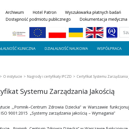
Archiwum
Hotel Patron
Wyszukiwarka płatnych badań
Dostępność podmiotu publicznego
Dokumentacja medyczna
AŁALNOŚĆ KLINICZNA
DZIAŁALNOŚĆ NAUKOWA
WSPÓŁPRACA
O instytucie
Nagrody i certyfikaty IPCZD
Certyfikat Systemu Zarządzania 
yfikat Systemu Zarządzania Jakością
ytucie ,,Pomnik–Centrum Zdrowia Dziecka” w Warszawie funkcjonuj
ISO 9001:2015 „Systemy zarządzania jakością – Wymagania”
ytucie ,,Pomnik–Centrum Zdrowia Dziecka” w Warszawie funkcjonuje 