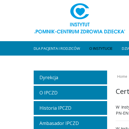
DLA PACJENTA I RODZICÓW
O INSTYTUCIE
DZI
Home
Dyrekcja
Cert
O IPCZD
W Inst
Historia IPCZD
PN-EN 
Ambasador IPCZD
W Inst