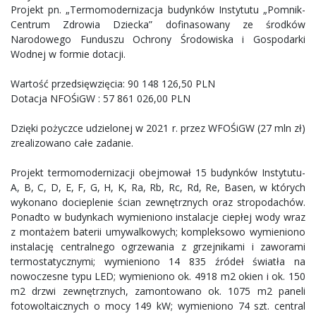
Projekt pn. „Termomodernizacja budynków Instytutu „Pomnik-
Centrum Zdrowia Dziecka” dofinasowany ze środków
Narodowego Funduszu Ochrony Środowiska i Gospodarki
Wodnej w formie dotacji.
Wartość przedsięwzięcia: 90 148 126,50 PLN
Dotacja NFOŚiGW : 57 861 026,00 PLN
Dzięki pożyczce udzielonej w 2021 r. przez WFOŚiGW (27 mln zł)
zrealizowano całe zadanie.
Projekt termomodernizacji obejmował 15 budynków Instytutu-
A, B, C, D, E, F, G, H, K, Ra, Rb, Rc, Rd, Re, Basen, w których
wykonano docieplenie ścian zewnętrznych oraz stropodachów.
Ponadto w budynkach wymieniono instalacje ciepłej wody wraz
z montażem baterii umywalkowych; kompleksowo wymieniono
instalację centralnego ogrzewania z grzejnikami i zaworami
termostatycznymi; wymieniono 14 835 źródeł światła na
nowoczesne typu LED; wymieniono ok. 4918 m2 okien i ok. 150
m2 drzwi zewnętrznych, zamontowano ok. 1075 m2 paneli
fotowoltaicznych o mocy 149 kW; wymieniono 74 szt. central