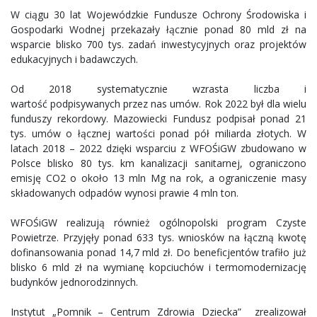
W ciągu 30 lat Wojewódzkie Fundusze Ochrony Środowiska i
Gospodarki Wodnej przekazały łącznie ponad 80 mld zł na
wsparcie blisko 700 tys. zadań inwestycyjnych oraz projektów
edukacyjnych i badawczych.
Od 2018 systematycznie wzrasta liczba i
wartość podpisywanych przez nas umów. Rok 2022 był dla wielu
funduszy rekordowy. Mazowiecki Fundusz podpisał ponad 21
tys. umów o łącznej wartości ponad pół miliarda złotych. W
latach 2018 – 2022 dzięki wsparciu z WFOŚiGW zbudowano w
Polsce blisko 80 tys. km kanalizacji sanitarnej, ograniczono
emisję CO2 o około 13 mln Mg na rok, a ograniczenie masy
składowanych odpadów wynosi prawie 4 mln ton.
WFOŚiGW realizują również ogólnopolski program Czyste
Powietrze. Przyjęły ponad 633 tys. wniosków na łączną kwotę
dofinansowania ponad 14,7 mld zł. Do beneficjentów trafiło już
blisko 6 mld zł na wymianę kopciuchów i termomodernizację
budynków jednorodzinnych.
Instytut „Pomnik – Centrum Zdrowia Dziecka” zrealizował