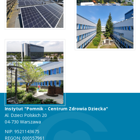
Instytut "Pomnik - Centrum Zdrowia Dziecka"
Al. Dzieci Polskich 20
04-730 Warszawa
NIP: 9521143675
REGON: 000557961