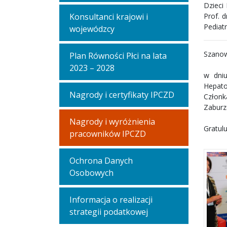
Dzieci
Konsultanci krajowi i
Prof. 
Pediatr
wojewódzcy
Szanow
Plan Równości Płci na lata
2023 – 2028
w dniu
Hepato
Nagrody i certyfikaty IPCZD
Członk
Zaburz
Nagrody i wyróżnienia
Gratul
pracowników IPCZD
Ochrona Danych
Osobowych
Informacja o realizacji
strategii podatkowej