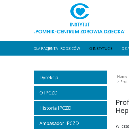
DLA PACJENTA I RODZICÓW
O INSTYTUCIE
DZI
Home
Dyrekcja
Prof
O IPCZD
Pro
Historia IPCZD
Hepa
Ambasador IPCZD
W czas