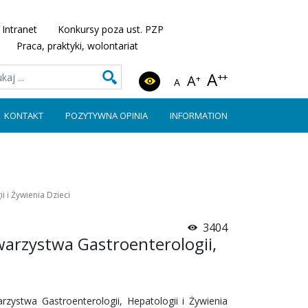
Intranet
Konkursy poza ust. PZP
Praca, praktyki, wolontariat
A
++
A
+
A
KONTAKT
POZYTYWNA OPINIA
INFORMATION
 i Żywienia Dzieci
3404
arzystwa Gastroenterologii,
zystwa Gastroenterologii, Hepatologii i Żywienia