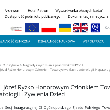
Archiwum
Hotel Patron
Wyszukiwarka płatnych badań
Dostępność podmiotu publicznego
Dokumentacja medyczna
AŁALNOŚĆ KLINICZNA
DZIAŁALNOŚĆ NAUKOWA
WSPÓŁPRACA
O instytucie
Nagrody i wyróżnienia pracowników IPCZD
. Józef Ryżko Honorowym Członkiem Towarzystwa Gastroenterologii, Hepatologii
f. Józef Ryżko Honorowym Członkiem Tow
tologii i Żywienia Dzieci
ie Sesji Inauguracyjnej XI Ogólnopolskiego Zjazdu Polskiego Towar