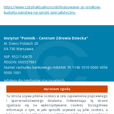
https://www.czd.pl/aktualnosci/dofinasowanie-ze-srodkow-
budzetu-panstwa-na-sprzet-specjalistyczny-
Instytut "Pomnik - Centrum Zdrowia Dziecka"
Al. Dzieci Polskich 20
04-730 Warszawa
NIP: 9521143675
REGON: 000557961
Numer rachunku bankowego mBANK 70 1140 1010 0000 4356
9500 1001
Infolinia dla telefonów stacjonarnych
801 051 000
wyrażam zgodę
Infolinia dla telefonów komórkowych
Ta strona używa plików cookies w celu zapewnienia poprawnego
22 815 10 00
i spersonalizowanego działania. Odwiedzając tę strone
zgadzasz się na wykorzystywanie cookies. Szczegółowe
informacje o tym, w jaki sposób używane są pliki cookies, a
Copyright 2020 Instytut "Pomnik Centrum Zdrowia Dziecka"