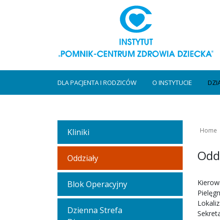
DLA PACJENTA I RODZICÓW
O INSTYTUCIE
DZI
Home
Kliniki
Oddz
Oddziały
Kierow
Blok Operacyjny
Pielęg
Lokaliz
Dzienna Strefa
Sekreta