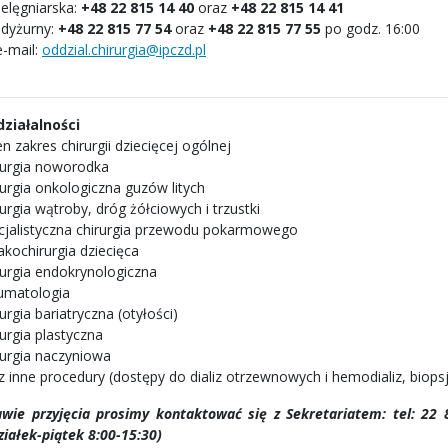
ielęgniarska:
+48 22 815 14 40
oraz
+48 22 815 14 41
 dyżurny:
+48 22 815 77 54
oraz
+48 22 815 77 55
po godz. 16:00
e-mail:
oddzial.chirurgia@ipczd.pl
 działalności
n zakres chirurgii dziecięcej ogólnej
rurgia noworodka
rurgia onkologiczna guzów litych
urgia wątroby, dróg żółciowych i trzustki
cjalistyczna chirurgia przewodu pokarmowego
akochirurgia dziecięca
rurgia endokrynologiczna
umatologia
urgia bariatryczna (otyłości)
urgia plastyczna
rurgia naczyniowa
z inne procedury (dostępy do dializ otrzewnowych i hemodializ, biops
wie przyjęcia prosimy kontaktować się z Sekretariatem: tel: 22
ziałek-piątek 8:00-15:30)