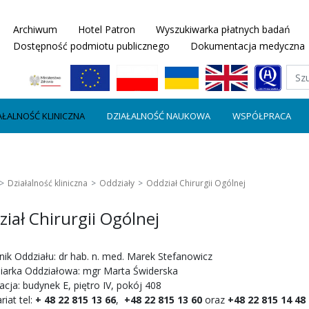
Archiwum
Hotel Patron
Wyszukiwarka płatnych badań
Dostępność podmiotu publicznego
Dokumentacja medyczna
AŁALNOŚĆ KLINICZNA
DZIAŁALNOŚĆ NAUKOWA
WSPÓŁPRACA
Działalność kliniczna
Oddziały
Oddział Chirurgii Ogólnej
iał Chirurgii Ogólnej
nik Oddziału: dr hab. n. med. Marek Stefanowicz
niarka Oddziałowa: mgr Marta Świderska
acja: budynek E, piętro IV, pokój 408
riat tel:
+ 48 22 815 13 66
,
+48 22 815 13 60
oraz
+48 22 815 14 48