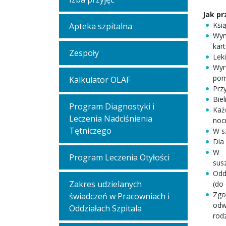
Jak pr
Ksi
Apteka szpitalna
Wym
kar
Zespoły
Lek
Wyr
pomp
Kalkulator OLAF
Prz
Biel
Program Diagnostyki i
Każ
Leczenia Nadciśnienia
nocn
Tętniczego
W s
Dla
W o
Program Leczenia Otyłości
sus
Odd
Zakres udzielanych
(do
Zgo
świadczeń w Pracowniach i
odw
Oddziałach Szpitala
rod