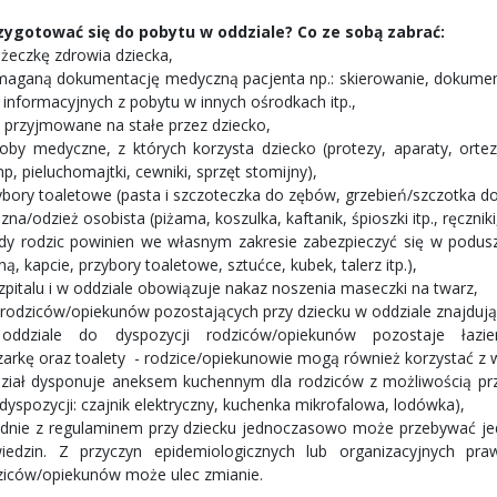
zygotować się do pobytu w oddziale? Co ze sobą zabrać:
ążeczkę zdrowia dziecka,
aganą dokumentację medyczną pacjenta np.: skierowanie, dokumentac
t informacyjnych z pobytu w innych ośrodkach itp.,
i przyjmowane na stałe przez dziecko,
oby medyczne, z których korzysta dziecko (protezy, aparaty, orte
, pieluchomajtki, cewniki, sprzęt stomijny),
ybory toaletowe (pasta i szczoteczka do zębów, grzebień/szczotka 
izna/odzież osobista (piżama, koszulka, kaftanik, śpioszki itp., ręcznik
dy rodzic powinien we własnym zakresie zabezpieczyć się w poduszk
ą, kapcie, przybory toaletowe, sztućce, kubek, talerz itp.),
zpitalu i w oddziale obowiązuje nakaz noszenia maseczki na twarz,
 rodziców/opiekunów pozostających przy dziecku w oddziale znajdują s
ddziale do dyspozycji rodziców/opiekunów pozostaje łaz
zarkę oraz toalety - rodzice/opiekunowie mogą również korzystać z wę
ział dysponuje aneksem kuchennym dla rodziców z możliwością pr
 dyspozycji: czajnik elektryczny, kuchenka mikrofalowa, lodówka),
dnie z regulaminem przy dziecku jednoczasowo może przebywać jed
iedzin. Z przyczyn epidemiologicznych lub organizacyjnych pr
ziców/opiekunów może ulec zmianie.