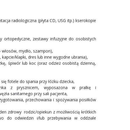
ja radiologiczna (płyta CD, USG itp.) kserokopie
zy ortopedyczne, zestawy infuzyjne do osobistych
do włosów, mydło, szampon),
i, kapcie/klapki, dres lub inne wygodne ubrania),
ę, śpiwór lub koc (oraz odzież osobistą dzienną,
ię fotele do spania przy łóżku dziecka,
ienka z prysznicem, wyposażona w pralkę i
zła sanitarnego przy sali pacjenta,
zygotowania, przechowania i spożywania posiłków
en zdrowy rodzic/opiekun z możliwością krótkich
awo do odwiedzin i/lub przebywania w oddziale