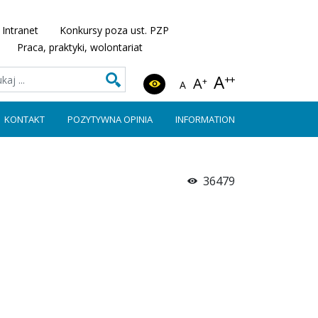
Intranet
Konkursy poza ust. PZP
Praca, praktyki, wolontariat
A
++
A
+
A
KONTAKT
POZYTYWNA OPINIA
INFORMATION
36479