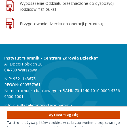
Wyposażenie Oddziału przeznaczone do dyspozycji
rodziców
[131.08 KB]
Przygotowanie dziecka do operacji
[170.80 KB]
Instytut "Pomnik - Centrum Zdrowia Dziecka"
Al. Dzieci Polskich 20
04-730 Warszawa
NIP: 9521143675
REGON: 000557961
Numer rachunku bankowego mBANK 70 1140 1010 0000 4356
9500 1001
Infolinia dla telefonów stacjonarnych
801 051 000
wyrażam zgodę
Infolinia dla telefonów komórkowych
Ta strona używa plików cookies w celu zapewnienia poprawnego
22 815 10 00