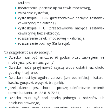
Müllera,
meatotomia (nacięcie ujścia cewki moczowej),
założenie cystofixu,
cystoskopia + TUR (przezcewkowe nacięcie zastawek
cewki tylnej z elektrodą),
cystoskopia +TUI (przezcewkowe nacięcie zastawek
cewki tylnej bez elektrody),
rozszerzenie cewki moczowej – kalibracja,
rozszerzanie pochwy (Kalibracja).
Jak przygotować się do zabiegu?
Dziecko musi być na czczo (6 godzin przed zabiegiem nie
może jeść, pić, ani żuć gumy),
Dziecko może przyjmować czystą wodę ostatni raz około
godziny 4-tej rano,
Dziecko musi być ogólnie zdrowe (tzn. bez infekcji - kataru,
kaszlu, gorączki, wysypki, biegunki),
Jeżeli dziecko jest chore – proszę telefonicznie zmienić
termin badania, tel. 22 815 72 81,
Dziecko musi być pod opieką jednego z rodziców lub
opiekuna prawnego,
Należy mieć przy sobie wszystkie zdjęcia RTG układu