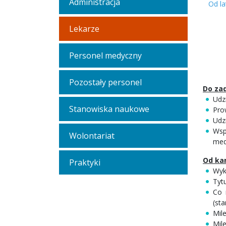
Administracja
Od la
Lekarze
Personel medyczny
Pozostały personel
Do zad
Udzi
Stanowiska naukowe
Pro
Udzi
Wsp
Wolontariat
med
Od ka
Praktyki
Wyk
Tytu
Co 
(sta
Mil
Mil