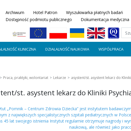
Archiwum
Hotel Patron
Wyszukiwarka płatnych badań
Dostępność podmiotu publicznego
Dokumentacja medyczna
AŁALNOŚĆ KLINICZNA
DZIAŁALNOŚĆ NAUKOWA
WSPÓŁPRACA
Praca, praktyki, wolontariat
Lekarze
asystent/st. asystent lekarz do Klinik
tent/st. asystent lekarz do Kliniki Psychia
ytut „Pomnik – Centrum Zdrowia Dziecka” jest instytutem badawczy
nym z największych specjalistycznych szpitali pediatrycznych w Polsce,
 45 lat swojego istnienia Instytut regularnie otrzymuje nagrody i wyr
naukową, ale również jako prac