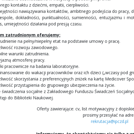
ego kontaktu z dziećmi, empatii, cierpliwości.
ejętności nawiązywania kontaktów, ambitnego podejścia do pracy, dob
espole, dokładności, punktualności, sumienności, entuzjazmu i mot
s, umiejętności działania pod presją czasu.
m zatrudnionym oferujemy:
rudnienie na pełny/niepełny etat na podstawie umowy o pracę.
liwość rozwoju zawodowego.
ilne warunki zatrudnienia.
yjazną atmosferę pracy.
żki pracownicze na badania laboratoryjne.
inansowanie do wakacji pracowników oraz ich dzieci („wczasy pod gru
liwość skorzystania z preferencyjnych zniżek na kartę Medicover Spor
liwość przystąpienia do grupowego ubezpieczenia na życie.
e świadczenia socjalne z Zakładowego Funduszu Świadczeń Socjalnyc
tęp do Biblioteki Naukowej.
Oferty zawierające: cv, list motywacyjny z dopisk
prosimy przesyłać na adre
rekrutacja@ipczd.pl
Informujemy, że skontaktujemy się tylko z