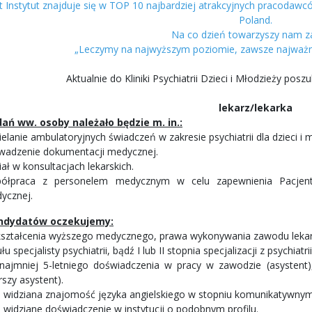
t Instytut znajduje się w TOP 10 najbardziej atrakcyjnych pracodaw
Poland.
Na co dzień towarzyszy nam z
„Leczymy na najwyższym poziomie, zawsze najważnie
Aktualnie do Kliniki Psychiatrii Dzieci i Młodzieży po
lekarz/lekarka
ań ww. osoby należało będzie m. in.:
elanie ambulatoryjnych świadczeń w zakresie psychiatrii dla dzieci i 
wadzenie dokumentacji medycznej.
ał w konsultacjach lekarskich.
ółpraca z personelem medycznym w celu zapewnienia Pacjento
ycznej.
ndydatów oczekujemy:
ształcenia wyższego medycznego, prawa wykonywania zawodu lekar
łu specjalisty psychiatrii, bądź I lub II stopnia specjalizacji z psychiatrii
najmniej 5-letniego doświadczenia w pracy w zawodzie (asystent)
rszy asystent).
e widziana znajomość języka angielskiego w stopniu komunikatywnym
e widziane doświadczenie w instytucji o podobnym profilu.