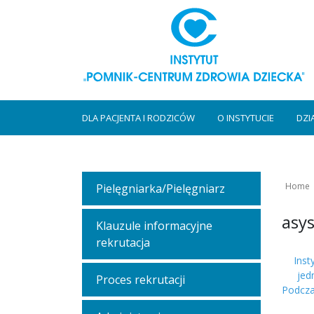
DLA PACJENTA I RODZICÓW
O INSTYTUCIE
DZI
Home
Pielęgniarka/Pielęgniarz
asys
Klauzule informacyjne
rekrutacja
Inst
jed
Proces rekrutacji
Podczas