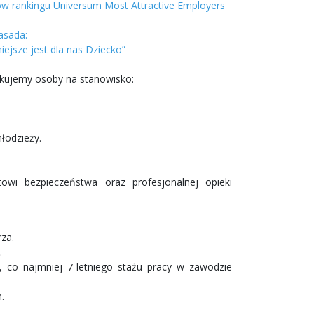
ców rankingu Universum Most Attractive Employers
asada:
jsze jest dla nas Dziecko”
szukujemy osoby na stanowisko:
młodzieży.
wi bezpieczeństwa oraz profesjonalnej opieki
za.
.
, co najmniej 7-letniego stażu pracy w zawodzie
.