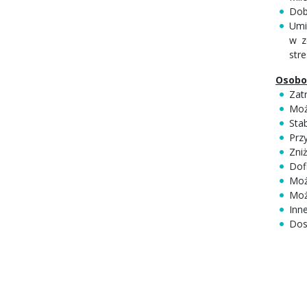
Dobr
Umi
w z
stre
Osobo
Zat
Moż
Stab
Prz
Zni
Dof
Moż
Moż
Inn
Dos