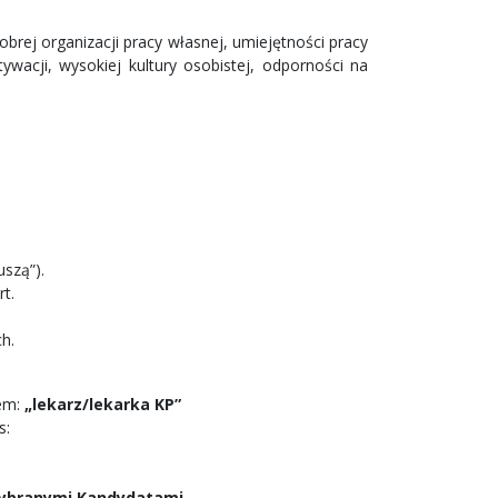
rej organizacji pracy własnej, umiejętności pracy
ywacji, wysokiej kultury osobistej, odporności na
szą”).
t.
h.
iem:
„lekarz/lekarka KP”
s:
 wybranymi Kandydatami