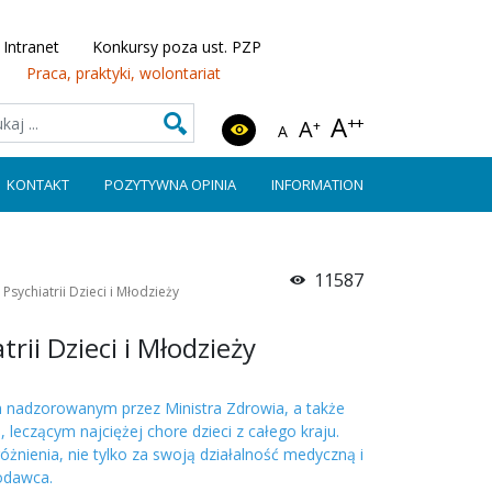
Intranet
Konkursy poza ust. PZP
Praca, praktyki, wolontariat
A
++
A
+
A
KONTAKT
POZYTYWNA OPINIA
INFORMATION
11587
i Psychiatrii Dzieci i Młodzieży
trii Dzieci i Młodzieży
m nadzorowanym przez Ministra Zdrowia, a także
 leczącym najciężej chore dzieci z całego kraju.
óżnienia, nie tylko za swoją działalność medyczną i
odawca.