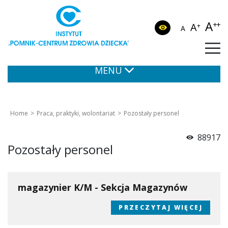
A
++
A
+
A
MENU
Home
Praca, praktyki, wolontariat
Pozostały personel
88917
Pozostały personel
magazynier K/M - Sekcja Magazynów
PRZECZYTAJ WIĘCEJ