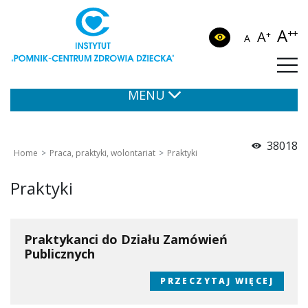
A
++
A
+
A
MENU
38018
Home
Praca, praktyki, wolontariat
Praktyki
Praktyki
Praktykanci do Działu Zamówień
Publicznych
PRZECZYTAJ WIĘCEJ