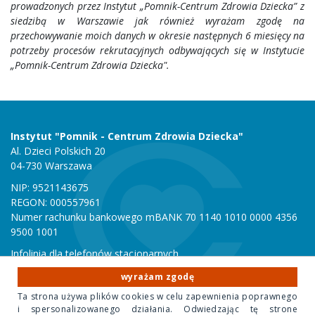
prowadzonych przez Instytut „Pomnik-Centrum Zdrowia Dziecka” z
siedzibą w Warszawie jak również wyrażam zgodę na
przechowywanie moich danych w okresie następnych 6 miesięcy na
potrzeby procesów rekrutacyjnych odbywających się w Instytucie
„Pomnik-Centrum Zdrowia Dziecka".
Instytut "Pomnik - Centrum Zdrowia Dziecka"
Al. Dzieci Polskich 20
04-730 Warszawa
NIP: 9521143675
REGON: 000557961
Numer rachunku bankowego mBANK 70 1140 1010 0000 4356
9500 1001
Infolinia dla telefonów stacjonarnych
801 051 000
wyrażam zgodę
Infolinia dla telefonów komórkowych
Ta strona używa plików cookies w celu zapewnienia poprawnego
22 815 10 00
i spersonalizowanego działania. Odwiedzając tę strone