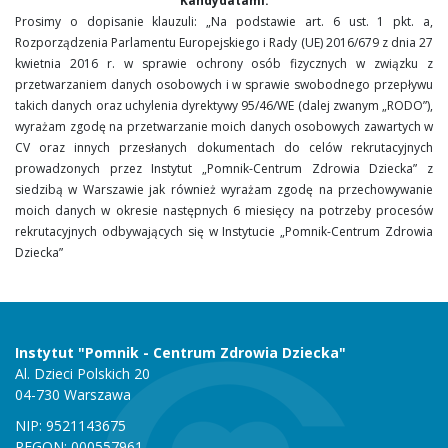
Kandydatami.
Prosimy o dopisanie klauzuli: „Na podstawie art. 6 ust. 1 pkt. a,
Rozporządzenia Parlamentu Europejskiego i Rady (UE) 2016/679 z dnia 27
kwietnia 2016 r. w sprawie ochrony osób fizycznych w związku z
przetwarzaniem danych osobowych i w sprawie swobodnego przepływu
takich danych oraz uchylenia dyrektywy 95/46/WE (dalej zwanym „RODO”),
wyrażam zgodę na przetwarzanie moich danych osobowych zawartych w
CV oraz innych przesłanych dokumentach do celów rekrutacyjnych
prowadzonych przez Instytut „Pomnik-Centrum Zdrowia Dziecka” z
siedzibą w Warszawie jak również wyrażam zgodę na przechowywanie
moich danych w okresie następnych 6 miesięcy na potrzeby procesów
rekrutacyjnych odbywających się w Instytucie „Pomnik-Centrum Zdrowia
Dziecka”
Instytut "Pomnik - Centrum Zdrowia Dziecka"
Al. Dzieci Polskich 20
04-730 Warszawa
NIP: 9521143675
REGON: 000557961