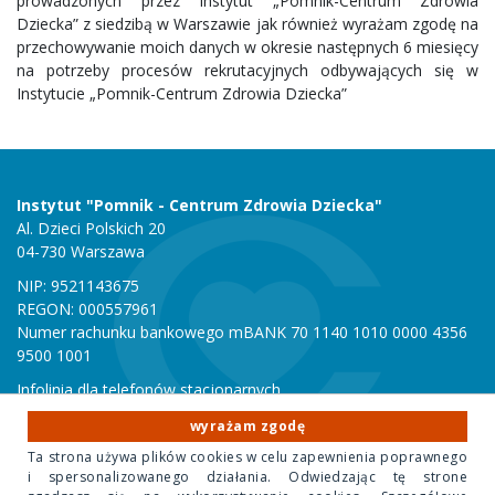
prowadzonych przez Instytut „Pomnik-Centrum Zdrowia
Dziecka” z siedzibą w Warszawie jak również wyrażam zgodę na
przechowywanie moich danych w okresie następnych 6 miesięcy
na potrzeby procesów rekrutacyjnych odbywających się w
Instytucie „Pomnik-Centrum Zdrowia Dziecka”
Instytut "Pomnik - Centrum Zdrowia Dziecka"
Al. Dzieci Polskich 20
04-730 Warszawa
NIP: 9521143675
REGON: 000557961
Numer rachunku bankowego mBANK 70 1140 1010 0000 4356
9500 1001
Infolinia dla telefonów stacjonarnych
801 051 000
wyrażam zgodę
Infolinia dla telefonów komórkowych
Ta strona używa plików cookies w celu zapewnienia poprawnego
22 815 10 00
i spersonalizowanego działania. Odwiedzając tę strone