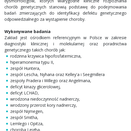
dysmorfologów, których wiarygodne kliniczne rozpoznania
chorób genetycznych stanowią podstawę do podejmowania
badań zmierzających do identyfikacji defektu genetycznego
odpowiedzialnego za wystąpienie choroby.
Wykonywane badania
Zakład jest ośrodkiem referencyjnym w Polsce w zakresie
diagnostyki klinicznej i molekularnej oraz poradnictwa
genetycznego takich chorób jak:
rodzinna krzywica hipofosfatemiczna,
hiperamonemia typu II,
zespół Huntera,
zespół Lescha, Nyhana oraz Kelley'a i Seegmillera
zespoły Pradera i Willego oraz Angelmana,
deficyt kinazy glicerolowej,
deficyt LCHAD,
wrodzona niedoczynność nadnerczy,
wrodzony przerost kory nadnerczy,
zespół Nijmegen,
zespół Smitha,
Lemlego i Opitza,
choroba Leigha,