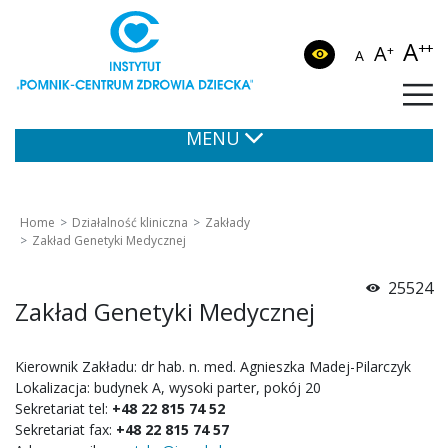
A
++
A
+
A
MENU
Home
Działalność kliniczna
Zakłady
Zakład Genetyki Medycznej
25524
Zakład Genetyki Medycznej
Kierownik Zakładu: dr hab. n. med. Agnieszka Madej-Pilarczyk
Lokalizacja: budynek A, wysoki parter, pokój 20
Sekretariat tel:
+48 22 815 74 52
Sekretariat fax:
+48 22 815 74 57