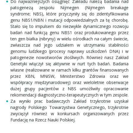
Do najważniejszych osiągnięć Zakładu należą badania nad
patogenezą zespołu Nijmegen (Nijmegen breakage
syndrome; NBS), które przyczyniły się do zidentyfikowania
genu NBS1/NBN i mutacji odpowiedzialnych za tę chorobę.
Stało się to impulsem do niezwykle dynamicznego rozwoju
badań nad funkcją genu NBS1 oraz produkowanego przez
ten gen białka (nibryny) w wielu ośrodkach na całym świecie,
zwłaszcza nad jego udziałem w utrzymaniu stabilności
genomu ludzkiego (procesy naprawy uszkodzeń DNA) i w
patogenezie nowotworów złośliwych. Również nasz Zakład
Genetyki włączył się aktywnie w nurt tych badań. Badania
własne (realizowane w ramach kilku grantów finansowanych
przez KBN, MNiSW, Ministerstwo Zdrowia oraz we
współpracy międzynarodowej) oraz wieloletnie obserwacje
dużej grupy pacjentów z NBS umożliwiły opracowanie
rekomendacji diagnostyczno-terapeutycznych w tym zespole.
Za wyniki prac badawczych Zakład trzykrotnie uzyskał
nagrody Polskiego Towarzystwa Genetycznego, trzykrotnie
zwyciężył również w konkursach organizowanych przez
Fundację na Rzecz Nauki Polskiej.