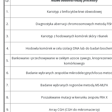
Lp.
Nazwa badania/rodzaj procedury
1.
Kariotyp z limfocytów krwi obwodowej
2.
Diagnostyka aberracji chromosomowych metodą FIS
3.
Kariotyp z hodowanych komórek skóry i tkanek
4.
Hodowla komórek w celu izolacji DNA lub do badań bioche
Bankowanie i przechowywanie w ciekłym azocie żywego, krioprezerw
5.
komórkowego
6.
Badanie wybranych zespołów mikrodelecyjnych/locus meto
7.
Badanie wybranych regionów metodą MS-MLPA
8.
Poszukiwanie mutacji w kierunku zespołu FRA X
9.
Array CGH (CGH do mikromacierzy)