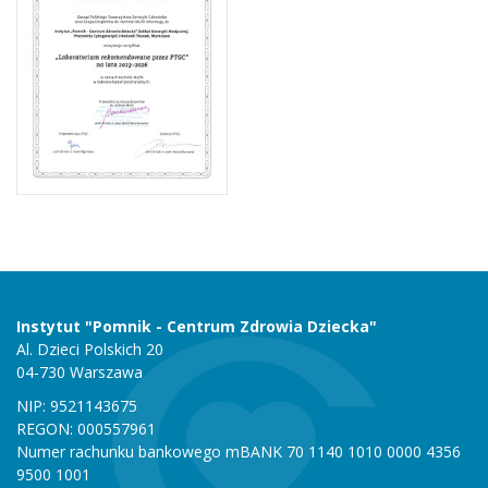
Instytut "Pomnik - Centrum Zdrowia Dziecka"
Al. Dzieci Polskich 20
04-730 Warszawa
NIP: 9521143675
REGON: 000557961
Numer rachunku bankowego mBANK 70 1140 1010 0000 4356
9500 1001