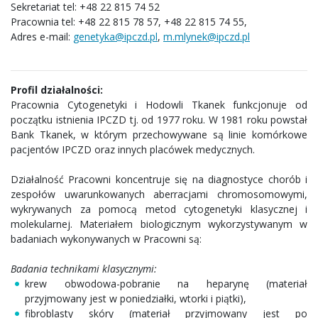
Sekretariat tel: +48 22 815 74 52
Pracownia tel: +48 22 815 78 57, +48 22 815 74 55,
Adres e-mail:
genetyka@ipczd.pl
,
m.mlynek@ipczd.pl
Profil działalności:
Pracownia Cytogenetyki i Hodowli Tkanek funkcjonuje od
początku istnienia IPCZD tj. od 1977 roku. W 1981 roku powstał
Bank Tkanek, w którym przechowywane są linie komórkowe
pacjentów IPCZD oraz innych placówek medycznych.
Działalność Pracowni koncentruje się na diagnostyce chorób i
zespołów uwarunkowanych aberracjami chromosomowymi,
wykrywanych za pomocą metod cytogenetyki klasycznej i
molekularnej. Materiałem biologicznym wykorzystywanym w
badaniach wykonywanych w Pracowni są:
Badania technikami klasycznymi:
krew obwodowa-pobranie na heparynę (materiał
przyjmowany jest w poniedziałki, wtorki i piątki),
fibroblasty skóry (materiał przyjmowany jest po