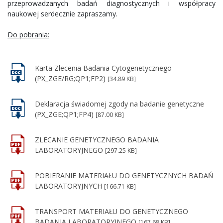
przeprowadzanych badań diagnostycznych i współpracy
naukowej serdecznie zapraszamy.
Do pobrania:
Karta Zlecenia Badania Cytogenetycznego
(PX_ZGE/RG;QP1;FP2)
[34.89 KB]
Deklaracja świadomej zgody na badanie genetyczne
(PX_ZGE;QP1;FP4)
[87.00 KB]
ZLECANIE GENETYCZNEGO BADANIA
LABORATORYJNEGO
[297.25 KB]
POBIERANIE MATERIAŁU DO GENETYCZNYCH BADAŃ
LABORATORYJNYCH
[166.71 KB]
TRANSPORT MATERIAŁU DO GENETYCZNEGO
BADANIA LABORATORYJNEGO
[167.68 KB]