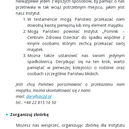
niewątpliwie jeden z lepszych sposobów, by pamięć o nas
przetrwała w tak wciąż potrzebnym miejscu, jakim jest
nasz Instytut.
W testamencie mogą Państwo przekazać nam
dowolną kwotę pieniężną lub inny element majątku.
Mogą Państwo powołać Instytut „Pomnik –
Centrum Zdrowia Dziecka” do spadku wspólnie z
innymi osobami, którym zechcą przekazać swój
majątek.
Można także ustanowić nas swoim jedynym
spadkobiercą. Decydując się na ten krok, warto
pamiętać w pierwszej kolejności o rodzinie oraz
osobach szczególnie Państwu bliskich.
Jeśli chcą Państwo porozmawiać o przekazaniu nam
majątku, można skontaktować się z nami:
mail:
dary@ipczd.pl
tel.: +48 22 815 16 50
Zorganizuj zbiórkę
Możesz nas wesprzeć, organizując zbiórkę dla Instytutu