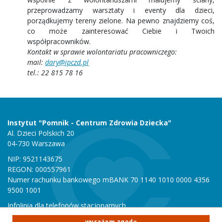
przeprowadzamy warsztaty i eventy dla dzieci,
porządkujemy tereny zielone. Na pewno znajdziemy coś,
co może zainteresować Ciebie i Twoich
współpracowników.
Kontakt w sprawie wolontariatu pracowniczego:
mail:
dary@ipczd.pl
tel.: 22 815 78 16
Instytut "Pomnik - Centrum Zdrowia Dziecka"
Al. Dzieci Polskich 20
04-730 Warszawa
NIP: 9521143675
REGON: 000557961
Numer rachunku bankowego mBANK 70 1140 1010 0000 4356
9500 1001
Infolinia dla telefonów stacjonarnych
801 051 000
wyrażam zgodę