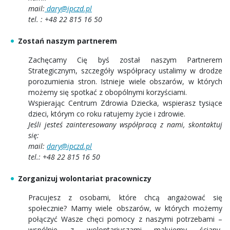
mail:
dary@ipczd.pl
tel. : +48 22 815 16 50
Zostań naszym partnerem
Zachęcamy Cię byś został naszym Partnerem
Strategicznym, szczegóły współpracy ustalimy w drodze
porozumienia stron. Istnieje wiele obszarów, w których
możemy się spotkać z obopólnymi korzyściami.
Wspierając Centrum Zdrowia Dziecka, wspierasz tysiące
dzieci, którym co roku ratujemy życie i zdrowie.
Jeśli jesteś zainteresowany współpracą z nami, skontaktuj
się:
mail:
dary@ipczd.pl
tel.: +48 22 815 16 50
Zorganizuj wolontariat pracowniczy
Pracujesz z osobami, które chcą angażować się
społecznie? Mamy wiele obszarów, w których możemy
połączyć Wasze chęci pomocy z naszymi potrzebami –
wspólnie z wolontariuszami malujemy ściany,