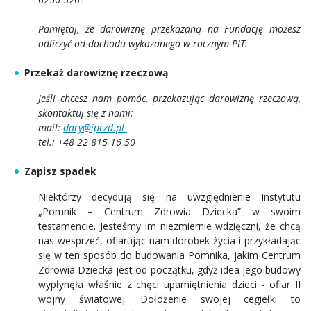
Pamiętaj, że darowiznę przekazaną na Fundację możesz
odliczyć od dochodu wykazanego w rocznym PIT.
Przekaż darowiznę rzeczową
Jeśli chcesz nam pomóc, przekazując darowiznę rzeczową,
skontaktuj się z nami:
mail:
dary@ipczd.pl
tel.: +48 22 815 16 50
Zapisz spadek
Niektórzy decydują się na uwzględnienie Instytutu
„Pomnik – Centrum Zdrowia Dziecka” w swoim
testamencie. Jesteśmy im niezmiernie wdzięczni, że chcą
nas wesprzeć, ofiarując nam dorobek życia i przykładając
się w ten sposób do budowania Pomnika, jakim Centrum
Zdrowia Dziecka jest od początku, gdyż idea jego budowy
wypłynęła właśnie z chęci upamiętnienia dzieci - ofiar II
wojny światowej. Dołożenie swojej cegiełki to