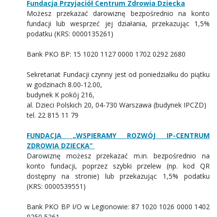
Fundacja Przyjaciół Centrum Zdrowia Dziecka
Możesz przekazać darowiznę bezpośrednio na konto
fundacji lub wesprzeć jej działania, przekazując 1,5%
podatku (KRS: 0000135261)
Bank PKO BP: 15 1020 1127 0000 1702 0292 2680
Sekretariat Fundacji czynny jest od poniedziałku do piątku
w godzinach 8.00-12.00,
budynek K pokój 216,
al. Dzieci Polskich 20, 04-730 Warszawa (budynek IPCZD)
tel. 22 815 11 79
FUNDACJA „WSPIERAMY ROZWÓJ IP-CENTRUM
ZDROWIA DZIECKA”
Darowiznę możesz przekazać m.in. bezpośrednio na
konto fundacji, poprzez szybki przelew (np. kod QR
dostępny na stronie) lub przekazując 1,5% podatku
(KRS: 0000539551)
Bank PKO BP I/O w Legionowie: 87 1020 1026 0000 1402
0250 5261