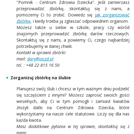
"Pomnik - Centrum Zdrowia Dziecka". Jeśli zamierzasz
przeprowadzić zbiórkę, skontaktuj się z nami, a
pomożemy Ci to zrobić. Dowiedz się
jak zorganizować
zbiórkę
, i kiedy trzeba ją zgłaszać odpowiednim organom.
Możesz także u siebie w szkole, pracy czy wśród
znajomych przeprowadzić zbiórkę darów rzeczowych.
Skontaktuj się z nami, a powiemy Ci, czego najbardziej
potrzebujemy w danej chwili.
Kontakt w sprawie zbiórki:
mail:
dary@ipczd.pl
tel. : +48 22 815 16 50
Zorganizuj zbiórkę na ślubie
Planujesz swój ślub i chcesz w tym ważnym dniu podzielić
się szczęściem z innymi? Możesz zaprosić swoich gości
weselnych, aby Ci w tym pomogli i zamiast kwiatów
złożyli datki na Centrum Zdrowia Dziecka, które
wykorzystamy na nasze cele statutowe. Liczy się dla nas
każda kwota.
Masz dodatkowe pytania w tej sprawie, skontaktuj się z
nami: