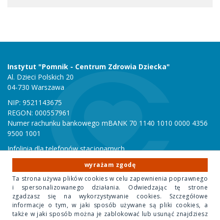
Instytut "Pomnik - Centrum Zdrowia Dziecka"
Al. Dzieci Polskich 20
04-730 Warszawa
NIP: 9521143675
REGON: 000557961
Numer rachunku bankowego mBANK 70 1140 1010 0000 4356
9500 1001
Infolinia dla telefonów stacjonarnych
801 051 000
wyrażam zgodę
Infolinia dla telefonów komórkowych
Ta strona używa plików cookies w celu zapewnienia poprawnego
22 815 10 00
i spersonalizowanego działania. Odwiedzając tę strone
zgadzasz się na wykorzystywanie cookies. Szczegółowe
informacje o tym, w jaki sposób używane są pliki cookies, a
Copyright 2020 Instytut "Pomnik Centrum Zdrowia Dziecka"
także w jaki sposób można je zablokować lub usunąć znajdziesz