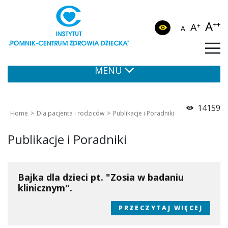
A
++
A
+
A
MENU
14159
Home
Dla pacjenta i rodziców
Publikacje i Poradniki
Publikacje i Poradniki
Bajka dla dzieci pt. "Zosia w badaniu
klinicznym".
PRZECZYTAJ WIĘCEJ