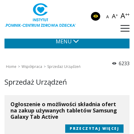
A
++
A
+
A
MENU
6233
Home
Współpraca
Sprzedaż Urządzeń
Sprzedaż Urządzeń
Ogłoszenie o możliwości składnia ofert
na zakup używanych tabletów Samsung
Galaxy Tab Active
PRZECZYTAJ WIĘCEJ