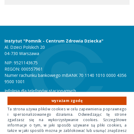
Instytut "Pomnik - Centrum Zdrowia Dziecka"
Al. Dzieci Polskich 20
04-730 Warszawa
NIP: 9521143675
REGON: 000557961
Numer rachunku bankowego mBANK 70 1140 1010 0000 4356
9500 1001
Infolinia dla telefonów stacjonarnych
801 051 000
wyrażam zgodę
Infolinia dla telefonów komórkowych
Ta strona używa plików cookies w celu zapewnienia poprawnego
22 815 10 00
i spersonalizowanego działania. Odwiedzając tę strone
zgadzasz się na wykorzystywanie cookies. Szczegółowe
informacje o tym, w jaki sposób używane są pliki cookies, a
Copyright 2020 Instytut "Pomnik Centrum Zdrowia Dziecka"
także w jaki sposób można je zablokować lub usunąć znajdziesz