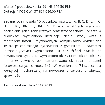
Wartość przedsięwzięcia: 90 148 126,50 PLN
Dotacja NFOŚiGW : 57 861 026,00 PLN
Zadanie obejmowało 15 budynków Instytutu- A, B, C, D, E, F, G,
H, K, Ra, Rb, Rc, Rd, Re, Basen, w których wykonano
docieplenie ścian zewnętrznych oraz stropodachów. Ponadto w
budynkach wymieniono instalacje ciepłej wody wraz z
montażem baterii umywalkowych; kompleksowo wymieniono
instalację centralnego ogrzewania z grzejnikami i zaworami
termostatycznymi; wymieniono 14 835 źródeł światła na
nowoczesne typu LED; wymieniono ok. 4918 m2 okien i ok. 150
m2 drzwi zewnętrznych, zamontowano ok. 1075 m2 paneli
fotowoltaicznych o mocy 149 kW; wymieniono 74 szt. central
wentylacji mechanicznej na nowoczesne centrale o większej
sprawności.
Termin realizacji lata 2019-2022