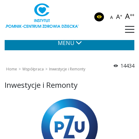
A
++
A
+
A
MENU
14434
Home
Współpraca
Inwestycje i Remonty
Inwestycje i Remonty