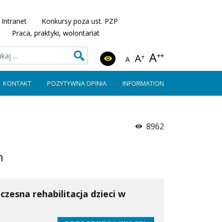
Intranet
Konkursy poza ust. PZP
Praca, praktyki, wolontariat
A
++
A
+
A
KONTAKT
POZYTYWNA OPINIA
INFORMATION
8962
h
esna rehabilitacja dzieci w