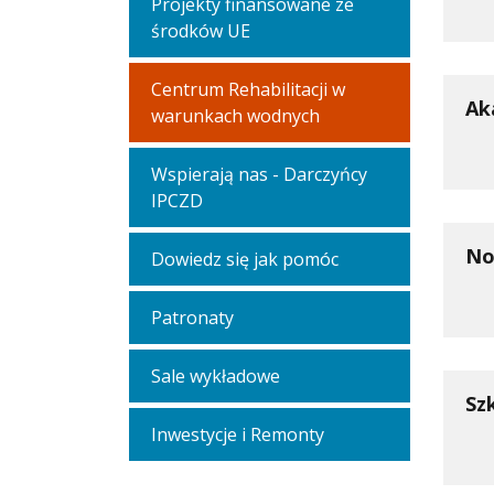
Projekty finansowane ze
środków UE
Centrum Rehabilitacji w
Ak
warunkach wodnych
Wspierają nas - Darczyńcy
IPCZD
No
Dowiedz się jak pomóc
Patronaty
Sale wykładowe
Sz
Inwestycje i Remonty