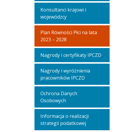
Konsultanci krajowi i
wojewódzcy
Plan Równości Płci na lata
2023 – 2028
Nagrody i certyfikaty IPCZD
Nagrody i wyróżnienia
pracowników IPCZD
Ochrona Danych
Osobowych
Informacja o realizacji
strategii podatkowej