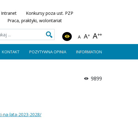
Intranet
Konkursy poza ust. PZP
Praca, praktyki, wolontariat
A
++
A
+
A
KONTAKT
POZYTYWNA OPINIA
INFORMATION
9899
ci-na-lata-2023-2028/