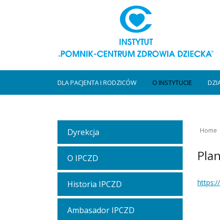
DLA PACJENTA I RODZICÓW
O INSTYTUCIE
DZI
Home
Dyrekcja
Plan
O IPCZD
https:
Historia IPCZD
Ambasador IPCZD