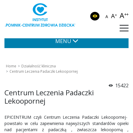
A
++
A
+
A
MENU
Home
Działalność kliniczna
Centrum Leczenia Padaczki Lekoopornej
15422
Centrum Leczenia Padaczki
Lekoopornej
EPICENTRUM czyli Centrum Leczenia Padaczki Lekoopornej-
powstało w celu zapewnienia najwyższych standardów opieki
nad pacjentami z padaczką , zwłaszcza lekooporną ,